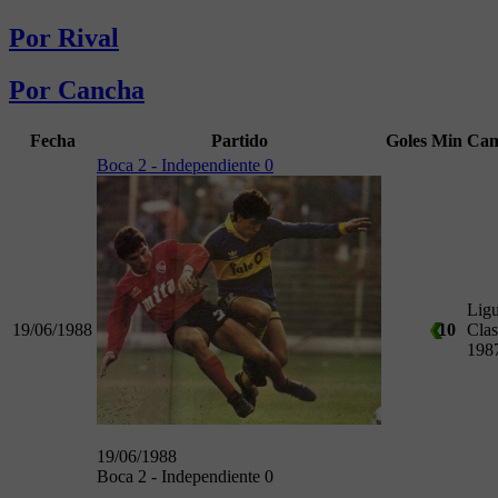
Por Rival
Por Cancha
Fecha
Partido
Goles
Min
Cam
Boca 2 - Independiente 0
Ligu
19/06/1988
10
Clas
198
19/06/1988
Boca 2 - Independiente 0