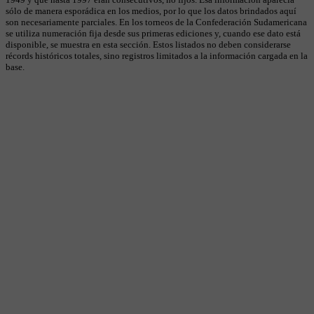
sólo de manera esporádica en los medios, por lo que los datos brindados aquí
son necesariamente parciales. En los torneos de la Confederación Sudamericana
se utiliza numeración fija desde sus primeras ediciones y, cuando ese dato está
disponible, se muestra en esta sección. Estos listados no deben considerarse
récords históricos totales, sino registros limitados a la información cargada en la
base.