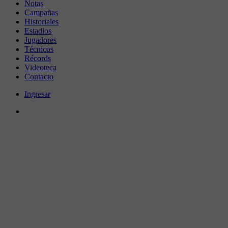
Notas
Campañas
Historiales
Estadios
Jugadores
Técnicos
Récords
Videoteca
Contacto
Ingresar