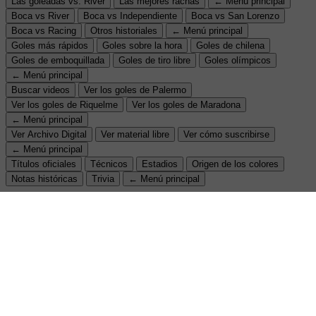
Las goleadas vs. River
Las mejores rachas
← Menú principal
Boca vs River
Boca vs Independiente
Boca vs San Lorenzo
Boca vs Racing
Otros historiales
← Menú principal
Goles más rápidos
Goles sobre la hora
Goles de chilena
Goles de emboquillada
Goles de tiro libre
Goles olímpicos
← Menú principal
Buscar videos
Ver los goles de Palermo
Ver los goles de Riquelme
Ver los goles de Maradona
← Menú principal
Ver Archivo Digital
Ver material libre
Ver cómo suscribirse
← Menú principal
Títulos oficiales
Técnicos
Estadios
Origen de los colores
Notas históricas
Trivia
← Menú principal