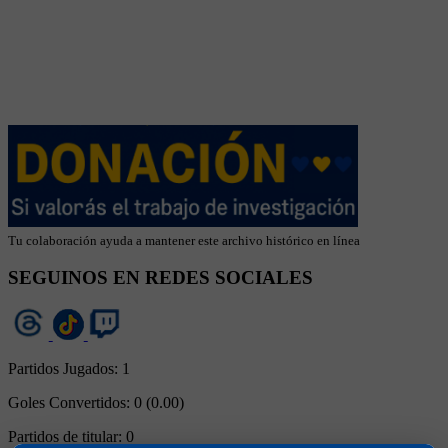
Tu colaboración ayuda a mantener este archivo histórico en línea
SEGUINOS EN REDES SOCIALES
Partidos Jugados:
1
Goles Convertidos:
0 (0.00)
Partidos de titular:
0