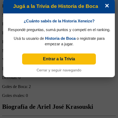
×
Jugá a la Trivia de Historia de Boca
Ingresos desde el banco:
1
Suplente:
2
¿Cuánto sabés de la Historia Xeneize?
Partidos completos:
0
Respondé preguntas, sumá puntos y competí en el ranking.
Expulsiones:
0
Usá tu usuario de
Historia de Boca
o registrate para
Partidos reemplazado:
0
empezar a jugar.
Minutos Disputados:
10
Entrar a la Trivia
Victorias:
1
Empates:
0
Cerrar y seguir navegando
Derrotas:
0
Goles de Boca:
2
Goles rivales:
0
Biografía de Ariel José Krasouski