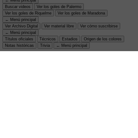
← Menú principal
Buscar videos
Ver los goles de Palermo
Ver los goles de Riquelme
Ver los goles de Maradona
← Menú principal
Ver Archivo Digital
Ver material libre
Ver cómo suscribirse
← Menú principal
Títulos oficiales
Técnicos
Estadios
Origen de los colores
Notas históricas
Trivia
← Menú principal