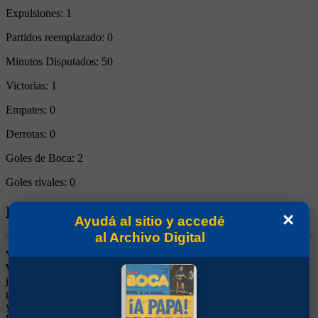
Expulsiones:
1
Partidos reemplazado:
0
Minutos Disputados:
50
Victorias:
1
Empates:
0
Derrotas:
0
Goles de Boca:
2
Goles rivales:
0
Biografía de Ariel José Krasouski
×
Ayudá al sitio y accedé
al Archivo Digital
Volante Central. Ganó un título (Metropolitano 1981). Llegó desde
Wanderers, luego de jugar como número 10 en un seleccionado
juvenil uruguayo. De mucha personalidad y criterio, se ganó a la
gente enseguida. Fue el equilibrio en un equipo que tenía a Brindisi
y Maradona y que jugaba con Perotti y Escudero como puntas.