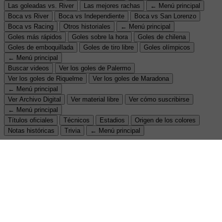
Las goleadas vs. River
Las mejores rachas
← Menú principal
Boca vs River
Boca vs Independiente
Boca vs San Lorenzo
Boca vs Racing
Otros historiales
← Menú principal
Goles más rápidos
Goles sobre la hora
Goles de chilena
Goles de emboquillada
Goles de tiro libre
Goles olímpicos
← Menú principal
Buscar videos
Ver los goles de Palermo
Ver los goles de Riquelme
Ver los goles de Maradona
← Menú principal
Ver Archivo Digital
Ver material libre
Ver cómo suscribirse
← Menú principal
Títulos oficiales
Técnicos
Estadios
Origen de los colores
Notas históricas
Trivia
← Menú principal