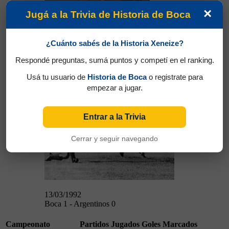
×
Jugá a la Trivia de Historia de Boca
¿Cuánto sabés de la Historia Xeneize?
08/03/1992
Ferro 0 - Boca 1
Respondé preguntas, sumá puntos y competí en el ranking.
Boca 1 - Argentinos 0
Usá tu usuario de
Historia de Boca
o registrate para
empezar a jugar.
Entrar a la Trivia
Cerrar y seguir navegando
13/03/1992
13/03/1992
Boca 1 - Argentinos 0
Campeonato
Partidos Jugados
Goles Marcados