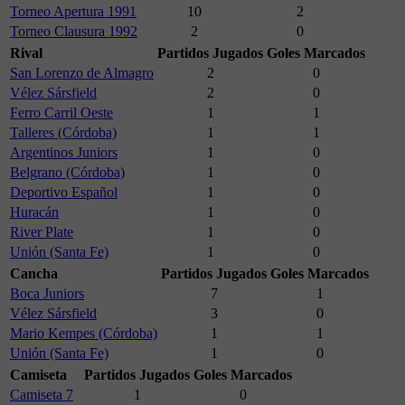
Torneo Apertura 1991
10
2
Torneo Clausura 1992
2
0
Rival
Partidos Jugados
Goles Marcados
San Lorenzo de Almagro
2
0
Vélez Sársfield
2
0
Ferro Carril Oeste
1
1
Talleres (Córdoba)
1
1
Argentinos Juniors
1
0
Belgrano (Córdoba)
1
0
Deportivo Español
1
0
Huracán
1
0
River Plate
1
0
Unión (Santa Fe)
1
0
Cancha
Partidos Jugados
Goles Marcados
Boca Juniors
7
1
Vélez Sársfield
3
0
Mario Kempes (Córdoba)
1
1
Unión (Santa Fe)
1
0
Camiseta
Partidos Jugados
Goles Marcados
Camiseta 7
1
0