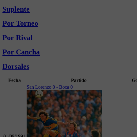
Suplente
Por Torneo
Por Rival
Por Cancha
Dorsales
Fecha
Partido
Go
San Lorenzo 0 - Boca 0
01/09/1991