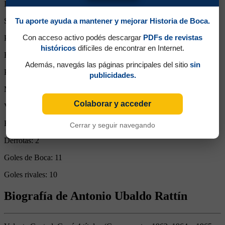
Ingresos desde el banco:
0
Tu aporte ayuda a mantener y mejorar Historia de Boca.
Suplente:
0
Con acceso activo podés descargar
PDFs de revistas
Partidos completos:
4
históricos
difíciles de encontrar en Internet.
Expulsiones:
0
Además, navegás las páginas principales del sitio
sin
Partidos reemplazado:
0
publicidades.
Minutos Disputados:
360
Colaborar y acceder
Victorias:
1
Empates:
1
Cerrar y seguir navegando
Derrotas:
2
Goles de Boca:
11
Goles rivales:
10
Biografía de Antonio Ubaldo Rattín