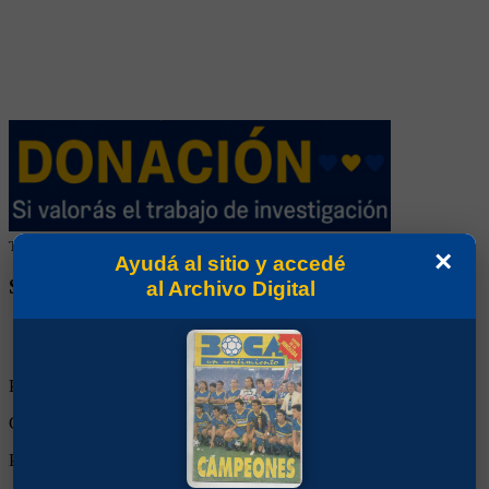
Tu colaboración ayuda a mantener este archivo histórico en línea
×
Ayudá al sitio y accedé
SEGUINOS EN REDES SOCIALES
al Archivo Digital
Partidos Jugados:
4
Goles Convertidos:
0 (0.00)
Partidos de titular:
4