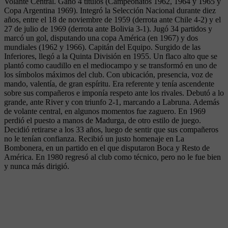
Volante Central. Ganó 4 títulos (Campeonatos 1962, 1964 y 1965 y
Copa Argentina 1969). Integró la Selección Nacional durante diez
años, entre el 18 de noviembre de 1959 (derrota ante Chile 4-2) y el
27 de julio de 1969 (derrota ante Bolivia 3-1). Jugó 34 partidos y
marcó un gol, disputando una copa América (en 1967) y dos
mundiales (1962 y 1966). Capitán del Equipo. Surgido de las
Inferiores, llegó a la Quinta División en 1955. Un flaco alto que se
plantó como caudillo en el mediocampo y se transformó en uno de
los símbolos máximos del club. Con ubicación, presencia, voz de
mando, valentía, de gran espíritu. Era referente y tenía ascendente
sobre sus compañeros e imponía respeto ante los rivales. Debutó a lo
grande, ante River y con triunfo 2-1, marcando a Labruna. Además
de volante central, en algunos momentos fue zaguero. En 1969
perdió el puesto a manos de Madurga, de otro estilo de juego.
Decidió retirarse a los 33 años, luego de sentir que sus compañeros
no le tenían confianza. Recibió un justo homenaje en La
Bombonera, en un partido en el que disputaron Boca y Resto de
América. En 1980 regresó al club como técnico, pero no le fue bien
y nunca más dirigió.