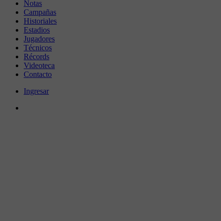
Notas
Campañas
Historiales
Estadios
Jugadores
Técnicos
Récords
Videoteca
Contacto
Ingresar