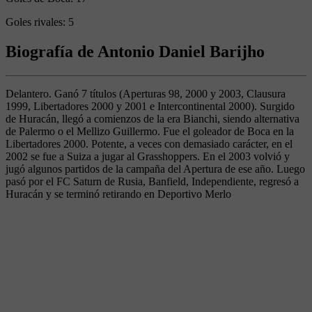
Goles rivales:
5
Biografía de Antonio Daniel Barijho
Delantero. Ganó 7 títulos (Aperturas 98, 2000 y 2003, Clausura
1999, Libertadores 2000 y 2001 e Intercontinental 2000). Surgido
de Huracán, llegó a comienzos de la era Bianchi, siendo alternativa
de Palermo o el Mellizo Guillermo. Fue el goleador de Boca en la
Libertadores 2000. Potente, a veces con demasiado carácter, en el
2002 se fue a Suiza a jugar al Grasshoppers. En el 2003 volvió y
jugó algunos partidos de la campaña del Apertura de ese año. Luego
pasó por el FC Saturn de Rusia, Banfield, Independiente, regresó a
Huracán y se terminó retirando en Deportivo Merlo