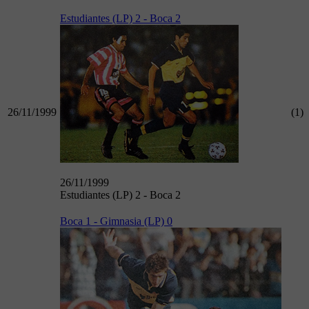
Estudiantes (LP) 2 - Boca 2
26/11/1999
(1)
26/11/1999
Estudiantes (LP) 2 - Boca 2
Boca 1 - Gimnasia (LP) 0