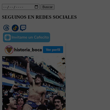
Buscar
SEGUINOS EN REDES SOCIALES