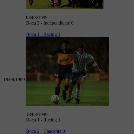
08/08/1999
Boca 3 - Independiente 0
Boca 1 - Racing 1
18/08/1999
18/08/1999
Boca 1 - Racing 1
Boca 2 - Chacarita 0