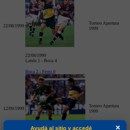
Torneo Apertura
22/08/1999
1999
22/08/1999
Lanús 1 - Boca 4
Boca 2 - Ferro 0
Torneo Apertura
12/09/1999
1999
×
Ayudá al sitio y accedé