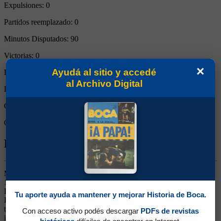
Expulsiones:
0
Partidos reemplazado:
0
Minutos Disputados:
90
Victorias:
0
×
Ayudá al sitio y accedé
Empates:
1
al Archivo Digital
Derrotas:
0
Goles de Boca:
0
Goles rivales:
0
Biografía de Aníbal Samuel Matellán
Marcador Central o Lateral Izquierdo. Ganó 7 títulos (Aperturas
1998 y 2000, Clausura 1999, Libertadores 2000 y 2001,
Intercontinental 2000 y Sudamericana 2004). Surgido de las
Tu aporte ayuda a mantener y mejorar Historia de Boca.
Inferiores. Debutó con Bilardo en la Supercopa de 1996 y luego fue
tenido en cuenta por Bianchi en cualquier puesto de la defensa,
Con acceso activo podés descargar
PDFs de revistas
incluso de lateral derecho a pesar de mostrar graves problemas de