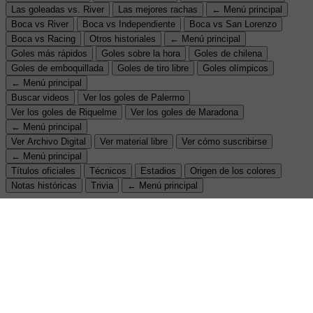
Las goleadas vs. River
Las mejores rachas
← Menú principal
Boca vs River
Boca vs Independiente
Boca vs San Lorenzo
Boca vs Racing
Otros historiales
← Menú principal
Goles más rápidos
Goles sobre la hora
Goles de chilena
Goles de emboquillada
Goles de tiro libre
Goles olímpicos
← Menú principal
Buscar videos
Ver los goles de Palermo
Ver los goles de Riquelme
Ver los goles de Maradona
← Menú principal
Ver Archivo Digital
Ver material libre
Ver cómo suscribirse
← Menú principal
Títulos oficiales
Técnicos
Estadios
Origen de los colores
Notas históricas
Trivia
← Menú principal