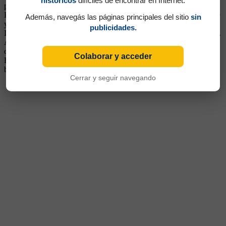
históricos
difíciles de encontrar en Internet.
perfil por ser zurdo. Al ser transferido Samuel, en julio de 2000,
Bianchi lo confirmó como titular. Buen cabeceador, de fuerte remate
Además, navegás las páginas principales del sitio
sin
y sacrificado al máximo, le rindió a Bianchi destacándose en la final
publicidades.
Intercontinental en donde jugó de lateral izquierdo marcando a Figo.
Aquella noche fue impasable. A mediados del 2001, luego de ganar
otra Libertadores, se fue transferido al Shalke 04 de Alemania.
Colaborar y acceder
Regresó al club en el 2004, no anduvo bien en un equipo que tenía
bastantes problemas, y se fue a mitad del 2005.
Cerrar y seguir navegando