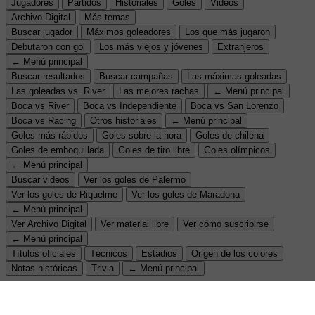
Jugadores
Partidos
Historiales
Goles
Videos
Archivo Digital
Más temas
Buscar jugador
Máximos goleadores
Los que más jugaron
Debutaron con gol
Los más viejos y jóvenes
Extranjeros
← Menú principal
Buscar resultados
Buscar campañas
Las máximas goleadas
Las goleadas vs. River
Las mejores rachas
← Menú principal
Boca vs River
Boca vs Independiente
Boca vs San Lorenzo
Boca vs Racing
Otros historiales
← Menú principal
Goles más rápidos
Goles sobre la hora
Goles de chilena
Goles de emboquillada
Goles de tiro libre
Goles olímpicos
← Menú principal
Buscar videos
Ver los goles de Palermo
Ver los goles de Riquelme
Ver los goles de Maradona
← Menú principal
Ver Archivo Digital
Ver material libre
Ver cómo suscribirse
← Menú principal
Títulos oficiales
Técnicos
Estadios
Origen de los colores
Notas históricas
Trivia
← Menú principal