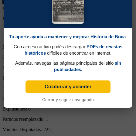
Tu colaboración ayuda a mantener este archivo histórico en línea
SEGUINOS EN REDES SOCIALES
Tu aporte ayuda a mantener y mejorar Historia de Boca.
Con acceso activo podés descargar
PDFs de revistas
Partidos Jugados:
3
históricos
difíciles de encontrar en Internet.
Goles Convertidos:
0 (0.00)
Además, navegás las páginas principales del sitio
sin
Partidos de titular:
3
publicidades.
Ingresos desde el banco:
0
Colaborar y acceder
Suplente:
3
Partidos completos:
2
Cerrar y seguir navegando
Expulsiones:
0
Partidos reemplazado:
1
Minutos Disputados:
225