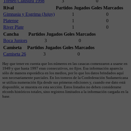
Torneo Clausura 1998
3
0
Rival
Partidos Jugados
Goles Marcados
Gimnasia y Esgrima (Jujuy)
1
0
Platense
1
0
River Plate
1
0
Cancha
Partidos Jugados
Goles Marcados
Boca Juniors
3
0
Camiseta
Partidos Jugados
Goles Marcados
Camiseta 26
3
0
Hay que tener en cuenta que los números en las casacas comenzaron a usarse en
1949 y que hasta 1997 eran consecutivos, no fijos. Esa información aparecía
sólo de manera esporádica en los medios, por lo que los datos brindados aquí
son necesariamente parciales. En los torneos de la Confederación Sudamericana
se utiliza numeración fija desde sus primeras ediciones y, cuando ese dato está
disponible, se muestra en esta sección. Estos listados no deben considerarse
récords históricos totales, sino registros limitados a la información cargada en la
base.