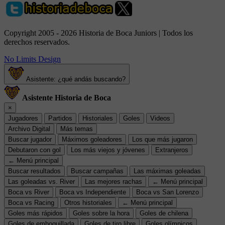
Copyright 2005 - 2026 Historia de Boca Juniors | Todos los
derechos reservados.
No Limits Design
Asistente: ¿qué andás buscando?
Asistente Historia de Boca
×
Jugadores
Partidos
Historiales
Goles
Videos
Archivo Digital
Más temas
Buscar jugador
Máximos goleadores
Los que más jugaron
Debutaron con gol
Los más viejos y jóvenes
Extranjeros
← Menú principal
Buscar resultados
Buscar campañas
Las máximas goleadas
Las goleadas vs. River
Las mejores rachas
← Menú principal
Boca vs River
Boca vs Independiente
Boca vs San Lorenzo
Boca vs Racing
Otros historiales
← Menú principal
Goles más rápidos
Goles sobre la hora
Goles de chilena
Goles de emboquillada
Goles de tiro libre
Goles olímpicos