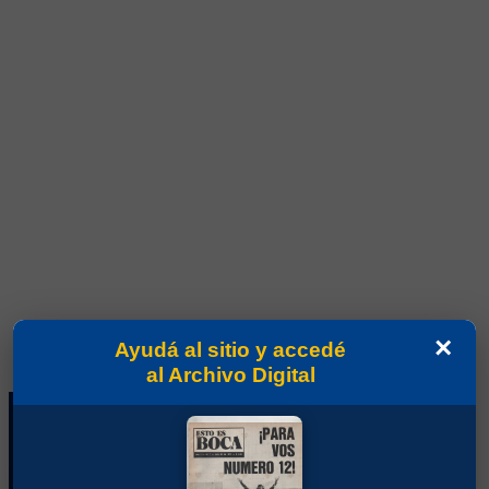
×
Ayudá al sitio y accedé
al Archivo Digital