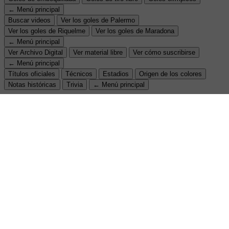
← Menú principal
Buscar videos
Ver los goles de Palermo
Ver los goles de Riquelme
Ver los goles de Maradona
← Menú principal
Ver Archivo Digital
Ver material libre
Ver cómo suscribirse
← Menú principal
Títulos oficiales
Técnicos
Estadios
Origen de los colores
Notas históricas
Trivia
← Menú principal