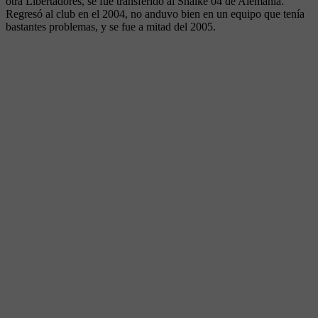
otra Libertadores, se fue transferido al Shalke 04 de Alemania.
Regresó al club en el 2004, no anduvo bien en un equipo que tenía
bastantes problemas, y se fue a mitad del 2005.