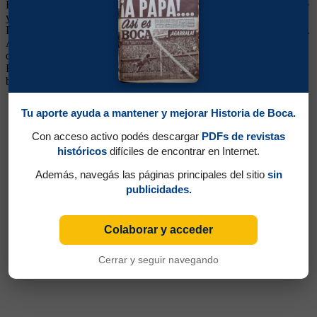
Bianchi lo confirmó como titular. Buen cabeceador, de fuerte remate
y sacrificado al máximo, le rindió a Bianchi destacándose en la final
Intercontinental en donde jugó de lateral izquierdo marcando a Figo.
Aquella noche fue impasable. A mediados del 2001, luego de ganar
otra Libertadores, se fue transferido al Shalke 04 de Alemania.
Regresó al club en el 2004, no anduvo bien en un equipo que tenía
bastantes problemas, y se fue a mitad del 2005.
Tu aporte ayuda a mantener y mejorar Historia de Boca.
Con acceso activo podés descargar
PDFs de revistas
históricos
difíciles de encontrar en Internet.
Además, navegás las páginas principales del sitio
sin
publicidades.
Colaborar y acceder
Cerrar y seguir navegando