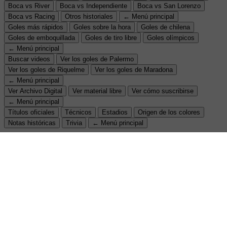
Boca vs River
Boca vs Independiente
Boca vs San Lorenzo
Boca vs Racing
Otros historiales
← Menú principal
Goles más rápidos
Goles sobre la hora
Goles de chilena
Goles de emboquillada
Goles de tiro libre
Goles olímpicos
← Menú principal
Buscar videos
Ver los goles de Palermo
Ver los goles de Riquelme
Ver los goles de Maradona
← Menú principal
Ver Archivo Digital
Ver material libre
Ver cómo suscribirse
← Menú principal
Títulos oficiales
Técnicos
Estadios
Origen de los colores
Notas históricas
Trivia
← Menú principal