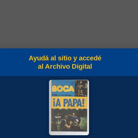
Goles
Min
Campeonato
Ayudá al sitio y accedé
al Archivo Digital
90
Campeonato 1958