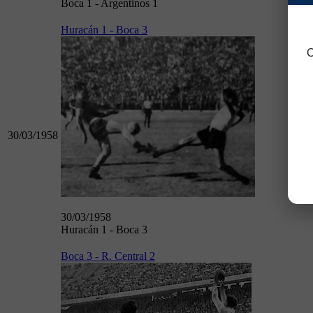
Boca 1 - Argentinos 1
Huracán 1 - Boca 3
C
30/03/1958
30/03/1958
Huracán 1 - Boca 3
Boca 3 - R. Central 2