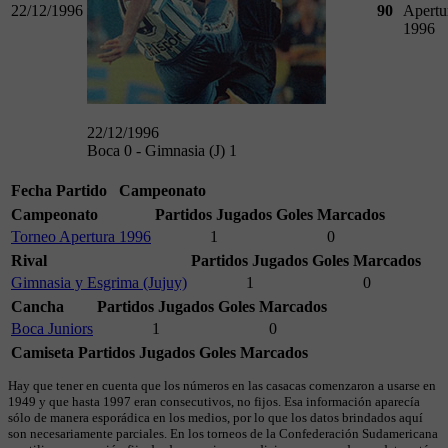
22/12/1996
90
Apertu
1996
22/12/1996
Boca 0 - Gimnasia (J) 1
Fecha
Partido
Campeonato
Campeonato
Partidos Jugados
Goles Marcados
Torneo Apertura 1996
1
0
Rival
Partidos Jugados
Goles Marcados
Gimnasia y Esgrima (Jujuy)
1
0
Cancha
Partidos Jugados
Goles Marcados
Boca Juniors
1
0
Camiseta
Partidos Jugados
Goles Marcados
Hay que tener en cuenta que los números en las casacas comenzaron a usarse en
1949 y que hasta 1997 eran consecutivos, no fijos. Esa información aparecía
sólo de manera esporádica en los medios, por lo que los datos brindados aquí
son necesariamente parciales. En los torneos de la Confederación Sudamericana