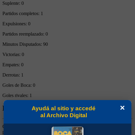
Suplente:
0
Partidos completos:
1
Expulsiones:
0
Partidos reemplazado:
0
Minutos Disputados:
90
Victorias:
0
Empates:
0
Derrotas:
1
Goles de Boca:
0
Goles rivales:
1
×
Biografía de Alphonse Marie Tchami
Ayudá al sitio y accedé
al Archivo Digital
Centrodelantero. Comenzó su carrera en Unisport Bafang de su
país, Camerún, y pasó al Odense de Dinamarca, de donde llegó a