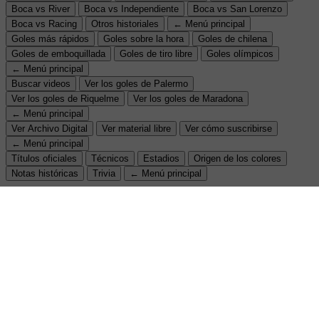
Boca vs River
Boca vs Independiente
Boca vs San Lorenzo
Boca vs Racing
Otros historiales
← Menú principal
Goles más rápidos
Goles sobre la hora
Goles de chilena
Goles de emboquillada
Goles de tiro libre
Goles olímpicos
← Menú principal
Buscar videos
Ver los goles de Palermo
Ver los goles de Riquelme
Ver los goles de Maradona
← Menú principal
Ver Archivo Digital
Ver material libre
Ver cómo suscribirse
← Menú principal
Títulos oficiales
Técnicos
Estadios
Origen de los colores
Notas históricas
Trivia
← Menú principal