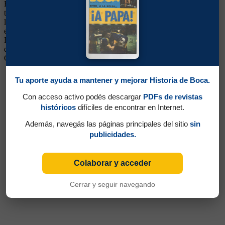
Boca. Robusto, potente y de mucha entrega, aunque con poca
técnica. Era querido por la gente, pero fue perdiendo el puesto ante
la gran cantidad de delanteros que tenía el plantel. Siguió su carrera
en el Hertha Berlin de Alemania, Al Wasr de Emiratos Arabes,
Escocia, Dundee United de Escocia, Chernomorets de Rusia, Niza
de Francia y Shenyang Ginde de China. Con la selección de
Camerún jugó los mundiales de 1994 y 1998.
Tu aporte ayuda a mantener y mejorar Historia de Boca.
Con acceso activo podés descargar
PDFs de revistas
históricos
difíciles de encontrar en Internet.
Además, navegás las páginas principales del sitio
sin
publicidades.
Colaborar y acceder
Cerrar y seguir navegando