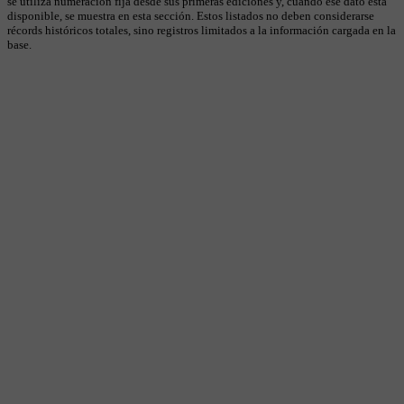
se utiliza numeración fija desde sus primeras ediciones y, cuando ese dato está
disponible, se muestra en esta sección. Estos listados no deben considerarse
récords históricos totales, sino registros limitados a la información cargada en la
base.