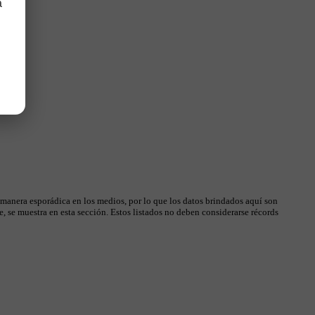
a
 manera esporádica en los medios, por lo que los datos brindados aquí son
, se muestra en esta sección. Estos listados no deben considerarse récords