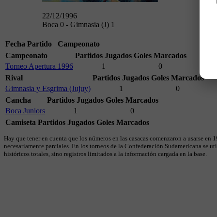
22/12/1996
Boca 0 - Gimnasia (J) 1
Fecha
Partido
Campeonato
Campeonato
Partidos Jugados
Goles Marcados
Torneo Apertura 1996
1
0
Rival
Partidos Jugados
Goles Marcados
Gimnasia y Esgrima (Jujuy)
1
0
Cancha
Partidos Jugados
Goles Marcados
Boca Juniors
1
0
Camiseta
Partidos Jugados
Goles Marcados
Hay que tener en cuenta que los números en las casacas comenzaron a usarse en 19
necesariamente parciales. En los torneos de la Confederación Sudamericana se util
históricos totales, sino registros limitados a la información cargada en la base.