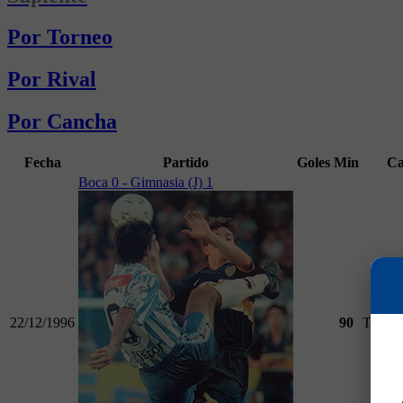
Por Torneo
Por Rival
Por Cancha
Fecha
Partido
Goles
Min
Ca
Boca 0 - Gimnasia (J) 1
22/12/1996
90
Torneo