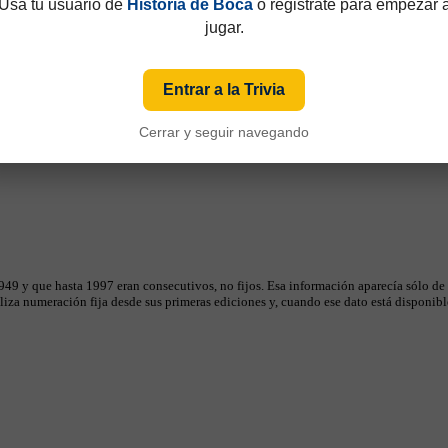
Usá tu usuario de
Historia de Boca
o registrate para empezar 
jugar.
Entrar a la Trivia
Cerrar y seguir navegando
49 y que hasta 1997 eran consecutivos, no fijos. Esa información aparecía sólo de
iza numeración fija desde sus primeras ediciones y, cuando ese dato está disponible