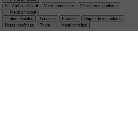
Ver Archivo Digital
Ver material libre
Ver cómo suscribirse
← Menú principal
Títulos oficiales
Técnicos
Estadios
Origen de los colores
Notas históricas
Trivia
← Menú principal