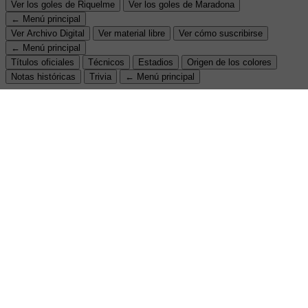
Ver los goles de Riquelme
Ver los goles de Maradona
← Menú principal
Ver Archivo Digital
Ver material libre
Ver cómo suscribirse
← Menú principal
Títulos oficiales
Técnicos
Estadios
Origen de los colores
Notas históricas
Trivia
← Menú principal