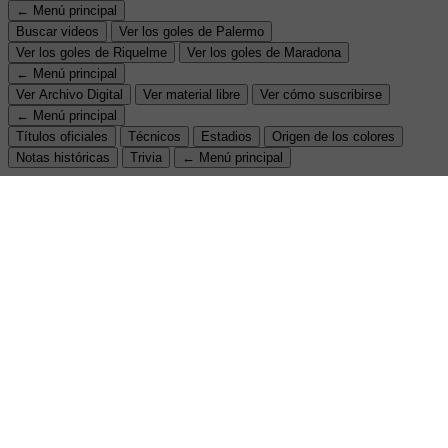
← Menú principal
Buscar videos
Ver los goles de Palermo
Ver los goles de Riquelme
Ver los goles de Maradona
← Menú principal
Ver Archivo Digital
Ver material libre
Ver cómo suscribirse
← Menú principal
Títulos oficiales
Técnicos
Estadios
Origen de los colores
Notas históricas
Trivia
← Menú principal