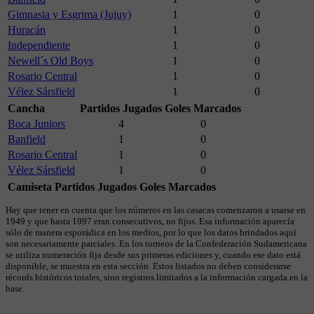
Gimnasia y Esgrima (Jujuy)
1
0
Huracán
1
0
Independiente
1
0
Newell´s Old Boys
1
0
Rosario Central
1
0
Vélez Sársfield
1
0
Cancha
Partidos Jugados
Goles Marcados
Boca Juniors
4
0
Banfield
1
0
Rosario Central
1
0
Vélez Sársfield
1
0
Camiseta
Partidos Jugados
Goles Marcados
Hay que tener en cuenta que los números en las casacas comenzaron a usarse en
1949 y que hasta 1997 eran consecutivos, no fijos. Esa información aparecía
sólo de manera esporádica en los medios, por lo que los datos brindados aquí
son necesariamente parciales. En los torneos de la Confederación Sudamericana
se utiliza numeración fija desde sus primeras ediciones y, cuando ese dato está
disponible, se muestra en esta sección. Estos listados no deben considerarse
récords históricos totales, sino registros limitados a la información cargada en la
base.