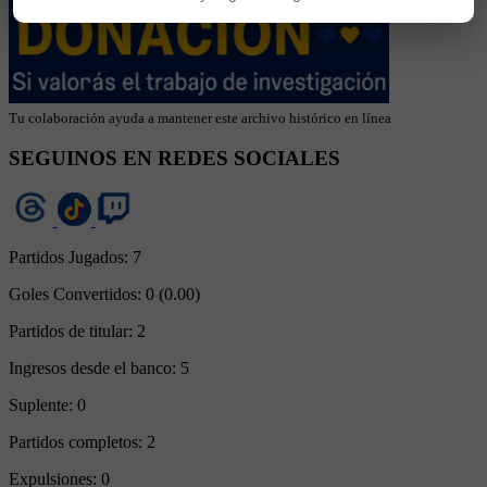
Tu colaboración ayuda a mantener este archivo histórico en línea
SEGUINOS EN REDES SOCIALES
Partidos Jugados:
7
Goles Convertidos:
0 (0.00)
Partidos de titular:
2
Ingresos desde el banco:
5
Suplente:
0
Partidos completos:
2
Expulsiones:
0