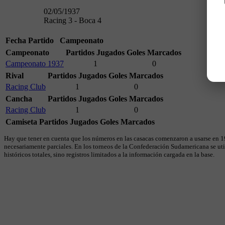
02/05/1937
Racing 3 - Boca 4
Fecha
Partido
Campeonato
Campeonato
Partidos Jugados
Goles Marcados
Campeonato 1937
1
0
Rival
Partidos Jugados
Goles Marcados
Racing Club
1
0
Cancha
Partidos Jugados
Goles Marcados
Racing Club
1
0
Camiseta
Partidos Jugados
Goles Marcados
Hay que tener en cuenta que los números en las casacas comenzaron a usarse en 19
necesariamente parciales. En los torneos de la Confederación Sudamericana se util
históricos totales, sino registros limitados a la información cargada en la base.