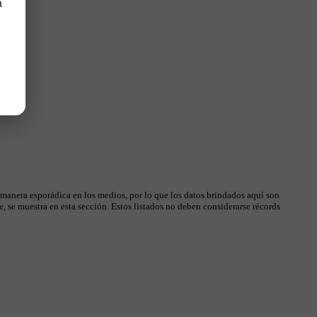
a
 manera esporádica en los medios, por lo que los datos brindados aquí son
, se muestra en esta sección. Estos listados no deben considerarse récords