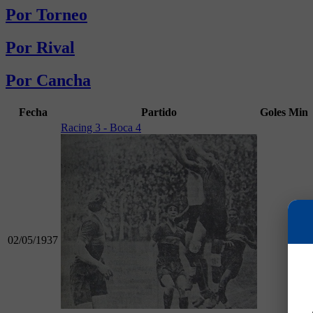
Por Torneo
Por Rival
Por Cancha
Fecha
Partido
Goles
Min
Racing 3 - Boca 4
02/05/1937
90