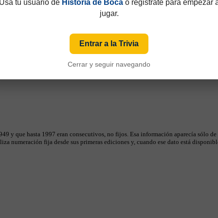
Usá tu usuario de
Historia de Boca
o registrate para empezar 
jugar.
Entrar a la Trivia
Cerrar y seguir navegando
49 y que hasta 1997 eran consecutivos, no fijos. Esa información aparecía sólo de
iza numeración fija desde sus primeras ediciones y, cuando ese dato está disponible