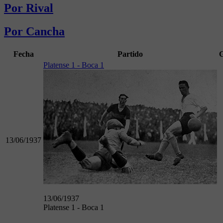
Por Rival
Por Cancha
Fecha
Partido
G
Platense 1 - Boca 1
13/06/1937
13/06/1937
Platense 1 - Boca 1