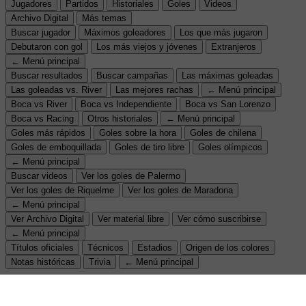
Jugadores
Partidos
Historiales
Goles
Videos
Archivo Digital
Más temas
Buscar jugador
Máximos goleadores
Los que más jugaron
Debutaron con gol
Los más viejos y jóvenes
Extranjeros
← Menú principal
Buscar resultados
Buscar campañas
Las máximas goleadas
Las goleadas vs. River
Las mejores rachas
← Menú principal
Boca vs River
Boca vs Independiente
Boca vs San Lorenzo
Boca vs Racing
Otros historiales
← Menú principal
Goles más rápidos
Goles sobre la hora
Goles de chilena
Goles de emboquillada
Goles de tiro libre
Goles olímpicos
← Menú principal
Buscar videos
Ver los goles de Palermo
Ver los goles de Riquelme
Ver los goles de Maradona
← Menú principal
Ver Archivo Digital
Ver material libre
Ver cómo suscribirse
← Menú principal
Títulos oficiales
Técnicos
Estadios
Origen de los colores
Notas históricas
Trivia
← Menú principal