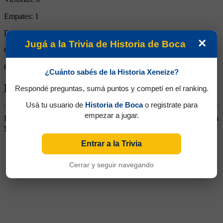
Empates:
1
Derrotas:
0
×
Jugá a la Trivia de Historia de Boca
Goles de Boca:
1
Goles rivales:
1
¿Cuánto sabés de la Historia Xeneize?
Biografía de Alfredo Santiago Gáspari
Respondé preguntas, sumá puntos y competí en el ranking.
Usá tu usuario de
Historia de Boca
o registrate para
empezar a jugar.
Puntero Derecho. Llegó desde Chacarita. Se destacó por su potencia
y capacidad goleadora. En 1939 pasó a Atlanta, regresando en 1941
Entrar a la Trivia
Cerrar y seguir navegando