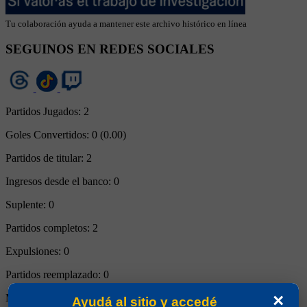
Tu colaboración ayuda a mantener este archivo histórico en línea
SEGUINOS EN REDES SOCIALES
Partidos Jugados:
2
Goles Convertidos:
0 (0.00)
Partidos de titular:
2
Ingresos desde el banco:
0
Suplente:
0
Partidos completos:
2
Expulsiones:
0
Partidos reemplazado:
0
×
Minutos Disputados:
180
Ayudá al sitio y accedé