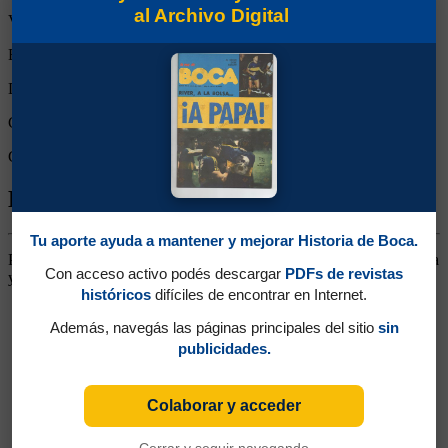
al Archivo Digital
Victorias:
1
Empates:
1
Derrotas:
0
Goles de Boca:
5
Goles rivales:
4
Biografía de Alfredo Santiago Gáspari
Tu aporte ayuda a mantener y mejorar Historia de Boca.
Puntero Derecho. Llegó desde Chacarita. Se destacó por su potencia
Con acceso activo podés descargar
PDFs de revistas
y capacidad goleadora. En 1939 pasó a Atlanta, regresando en 1941
históricos
difíciles de encontrar en Internet.
Además, navegás las páginas principales del sitio
sin
publicidades.
Colaborar y acceder