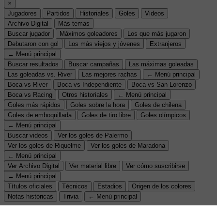
×
Jugadores
Partidos
Historiales
Goles
Videos
Archivo Digital
Más temas
Buscar jugador
Máximos goleadores
Los que más jugaron
Debutaron con gol
Los más viejos y jóvenes
Extranjeros
← Menú principal
Buscar resultados
Buscar campañas
Las máximas goleadas
Las goleadas vs. River
Las mejores rachas
← Menú principal
Boca vs River
Boca vs Independiente
Boca vs San Lorenzo
Boca vs Racing
Otros historiales
← Menú principal
Goles más rápidos
Goles sobre la hora
Goles de chilena
Goles de emboquillada
Goles de tiro libre
Goles olímpicos
← Menú principal
Buscar videos
Ver los goles de Palermo
Ver los goles de Riquelme
Ver los goles de Maradona
← Menú principal
Ver Archivo Digital
Ver material libre
Ver cómo suscribirse
← Menú principal
Títulos oficiales
Técnicos
Estadios
Origen de los colores
Notas históricas
Trivia
← Menú principal