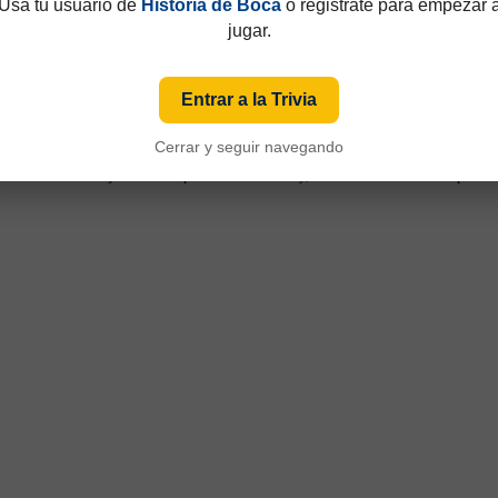
Usá tu usuario de
Historia de Boca
o registrate para empezar 
jugar.
Entrar a la Trivia
Cerrar y seguir navegando
49 y que hasta 1997 eran consecutivos, no fijos. Esa información aparecía sólo de
iza numeración fija desde sus primeras ediciones y, cuando ese dato está disponible