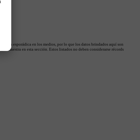
a
 manera esporádica en los medios, por lo que los datos brindados aquí son
, se muestra en esta sección. Estos listados no deben considerarse récords