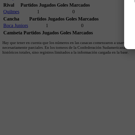
Rival
Partidos Jugados
Goles Marcados
Quilmes
1
0
Cancha
Partidos Jugados
Goles Marcados
Boca Juniors
1
0
Camiseta
Partidos Jugados
Goles Marcados
Hay que tener en cuenta que los números en las casacas comenzaron a usarse en 19
necesariamente parciales. En los torneos de la Confederación Sudamericana se util
históricos totales, sino registros limitados a la información cargada en la base.