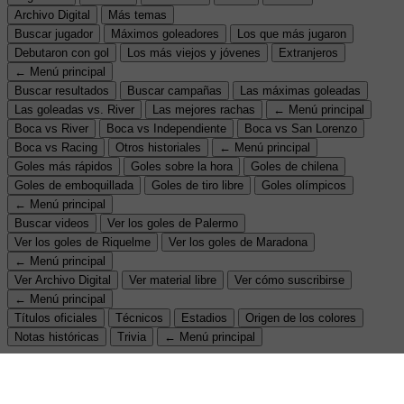
Archivo Digital
Más temas
Buscar jugador
Máximos goleadores
Los que más jugaron
Debutaron con gol
Los más viejos y jóvenes
Extranjeros
← Menú principal
Buscar resultados
Buscar campañas
Las máximas goleadas
Las goleadas vs. River
Las mejores rachas
← Menú principal
Boca vs River
Boca vs Independiente
Boca vs San Lorenzo
Boca vs Racing
Otros historiales
← Menú principal
Goles más rápidos
Goles sobre la hora
Goles de chilena
Goles de emboquillada
Goles de tiro libre
Goles olímpicos
← Menú principal
Buscar videos
Ver los goles de Palermo
Ver los goles de Riquelme
Ver los goles de Maradona
← Menú principal
Ver Archivo Digital
Ver material libre
Ver cómo suscribirse
← Menú principal
Títulos oficiales
Técnicos
Estadios
Origen de los colores
Notas históricas
Trivia
← Menú principal