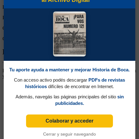
Empates:
0
Derrotas:
0
Goles de Boca:
7
Goles rivales:
0
Biografía de Alfredo Santiago Gáspari
Tu aporte ayuda a mantener y mejorar Historia de Boca.
Puntero Derecho. Llegó desde Chacarita. Se destacó por su potencia
y capacidad goleadora. En 1939 pasó a Atlanta, regresando en 1941
Con acceso activo podés descargar
PDFs de revistas
históricos
difíciles de encontrar en Internet.
Además, navegás las páginas principales del sitio
sin
publicidades.
Colaborar y acceder
Cerrar y seguir navegando