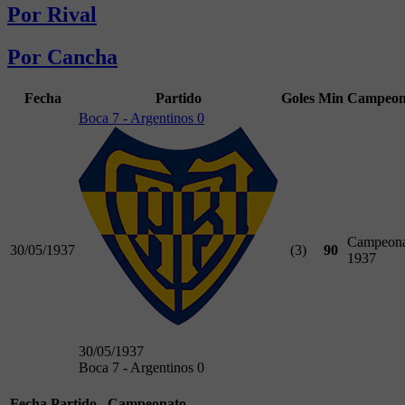
Por Rival
Por Cancha
Fecha
Partido
Goles
Min
Campeon
Boca 7 - Argentinos 0
Campeona
30/05/1937
(3)
90
1937
30/05/1937
Boca 7 - Argentinos 0
Fecha
Partido
Campeonato