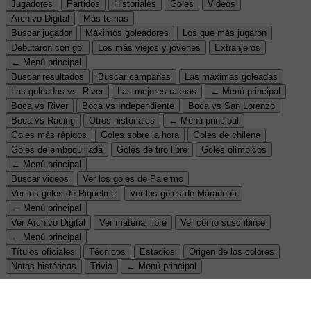
Jugadores
Partidos
Historiales
Goles
Videos
Archivo Digital
Más temas
Buscar jugador
Máximos goleadores
Los que más jugaron
Debutaron con gol
Los más viejos y jóvenes
Extranjeros
← Menú principal
Buscar resultados
Buscar campañas
Las máximas goleadas
Las goleadas vs. River
Las mejores rachas
← Menú principal
Boca vs River
Boca vs Independiente
Boca vs San Lorenzo
Boca vs Racing
Otros historiales
← Menú principal
Goles más rápidos
Goles sobre la hora
Goles de chilena
Goles de emboquillada
Goles de tiro libre
Goles olímpicos
← Menú principal
Buscar videos
Ver los goles de Palermo
Ver los goles de Riquelme
Ver los goles de Maradona
← Menú principal
Ver Archivo Digital
Ver material libre
Ver cómo suscribirse
← Menú principal
Títulos oficiales
Técnicos
Estadios
Origen de los colores
Notas históricas
Trivia
← Menú principal