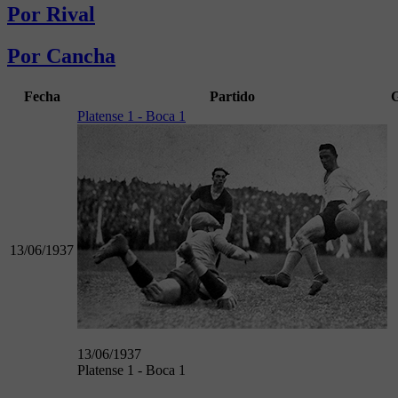
Por Rival
Por Cancha
Fecha
Partido
G
Platense 1 - Boca 1
13/06/1937
13/06/1937
Platense 1 - Boca 1