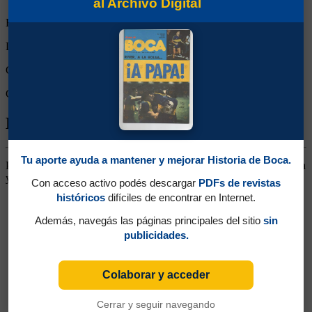
al Archivo Digital
Empates:
1
Derrotas:
0
Goles de Boca:
1
Goles rivales:
1
Biografía de Alfredo Santiago Gáspari
Tu aporte ayuda a mantener y mejorar Historia de Boca.
Puntero Derecho. Llegó desde Chacarita. Se destacó por su potencia
y capacidad goleadora. En 1939 pasó a Atlanta, regresando en 1941
Con acceso activo podés descargar
PDFs de revistas
históricos
difíciles de encontrar en Internet.
Además, navegás las páginas principales del sitio
sin
publicidades.
Colaborar y acceder
Cerrar y seguir navegando