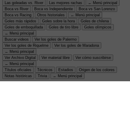
Las goleadas vs. River
Las mejores rachas
← Menú principal
Boca vs River
Boca vs Independiente
Boca vs San Lorenzo
Boca vs Racing
Otros historiales
← Menú principal
Goles más rápidos
Goles sobre la hora
Goles de chilena
Goles de emboquillada
Goles de tiro libre
Goles olímpicos
← Menú principal
Buscar videos
Ver los goles de Palermo
Ver los goles de Riquelme
Ver los goles de Maradona
← Menú principal
Ver Archivo Digital
Ver material libre
Ver cómo suscribirse
← Menú principal
Títulos oficiales
Técnicos
Estadios
Origen de los colores
Notas históricas
Trivia
← Menú principal