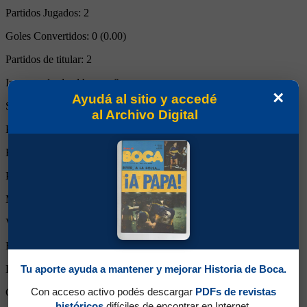
Partidos Jugados:
2
Goles Convertidos:
0 (0.00)
Partidos de titular:
2
Ingresos desde el banco:
0
×
Ayudá al sitio y accedé
Suplente:
0
al Archivo Digital
Partidos completos:
2
Expulsiones:
0
Partidos reemplazado:
0
Minutos Disputados:
180
Victorias:
0
Empates:
0
Tu aporte ayuda a mantener y mejorar Historia de Boca.
Derrotas:
2
Con acceso activo podés descargar
PDFs de revistas
Goles de Boca:
4
históricos
difíciles de encontrar en Internet.