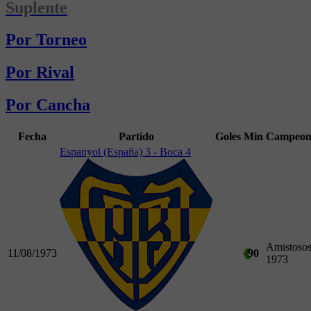
Suplente
Por Torneo
Por Rival
Por Cancha
Fecha
Partido
Goles
Min
Campeon
Espanyol (España) 3 - Boca 4
Amistoso
11/08/1973
90
1973