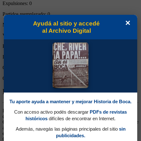
Expulsiones:
0
Partidos reemplazado:
0
×
Ayudá al sitio y accedé
Minutos Disputados:
90
al Archivo Digital
Victorias:
1
Empates:
0
Derrotas:
0
Goles de Boca:
4
Goles rivales:
3
Biografía de Alfredo Raúl Letanú
Tu aporte ayuda a mantener y mejorar Historia de Boca.
Delantero. Surgido de las Inferiores. Veloz, ocupó cualquier puesto
Con acceso activo podés descargar
PDFs de revistas
de la delantera. En 1974 estuvo en Union Española y luego pasó a
históricos
difíciles de encontrar en Internet.
Gimnasia y Esgrima de Mendoza, Estudiantes de La Plata (en donde
alcanzó su mejor momento), Racing y San Lorenzo, regresó a Boca
Además, navegás las páginas principales del sitio
sin
en 1980 y continuó su carrera en distintos equipos de ascenso,
publicidades.
Gimnasia de La Plata, entre ellos.