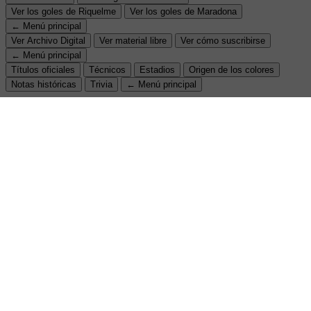
Ver los goles de Riquelme
Ver los goles de Maradona
← Menú principal
Ver Archivo Digital
Ver material libre
Ver cómo suscribirse
← Menú principal
Títulos oficiales
Técnicos
Estadios
Origen de los colores
Notas históricas
Trivia
← Menú principal