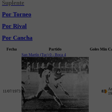
Suplente
Por Torneo
Por Rival
Por Cancha
Fecha
Partido
Goles
Min
C
San Martín (Tuc) 0 - Boca 4
Am
11/07/1973
83
19