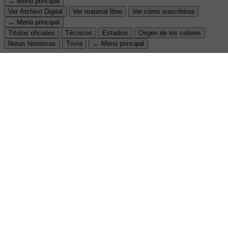
← Menú principal
Ver Archivo Digital
Ver material libre
Ver cómo suscribirse
← Menú principal
Títulos oficiales
Técnicos
Estadios
Origen de los colores
Notas históricas
Trivia
← Menú principal