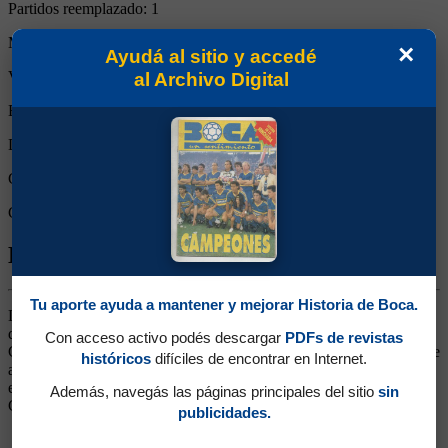
Partidos reemplazado:
1
Minutos Disputados:
83
×
Ayudá al sitio y accedé
Victorias:
1
al Archivo Digital
Empates:
0
Derrotas:
0
Goles de Boca:
4
Goles rivales:
0
Biografía de Alfredo Raúl Letanú
Tu aporte ayuda a mantener y mejorar Historia de Boca.
Delantero. Surgido de las Inferiores. Veloz, ocupó cualquier puesto
de la delantera. En 1974 estuvo en Union Española y luego pasó a
Con acceso activo podés descargar
PDFs de revistas
Gimnasia y Esgrima de Mendoza, Estudiantes de La Plata (en donde
históricos
difíciles de encontrar en Internet.
alcanzó su mejor momento), Racing y San Lorenzo, regresó a Boca
en 1980 y continuó su carrera en distintos equipos de ascenso,
Además, navegás las páginas principales del sitio
sin
Gimnasia de La Plata, entre ellos.
publicidades.