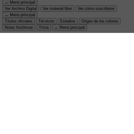
← Menú principal
Ver Archivo Digital
Ver material libre
Ver cómo suscribirse
← Menú principal
Títulos oficiales
Técnicos
Estadios
Origen de los colores
Notas históricas
Trivia
← Menú principal