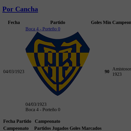
Por Cancha
Fecha
Partido
Goles
Min
Campeon
Boca 4 - Porteño 0
Amistoso
04/03/1923
90
1923
04/03/1923
Boca 4 - Porteño 0
Fecha
Partido
Campeonato
Campeonato
Partidos Jugados
Goles Marcados