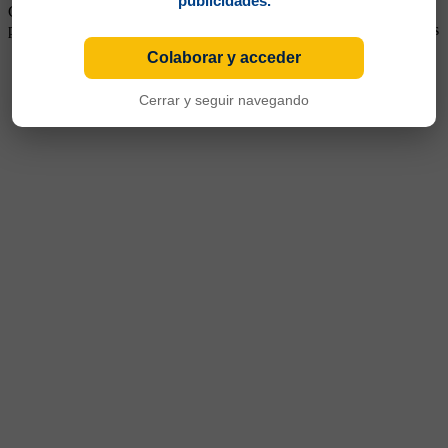
publicidades.
Colegiales y el 22/08/1926 ante Temperley ante Huracán jugó pero
posteriormente por diversos motivos, los encuentros fueron anulados
Colaborar y acceder
Cerrar y seguir navegando