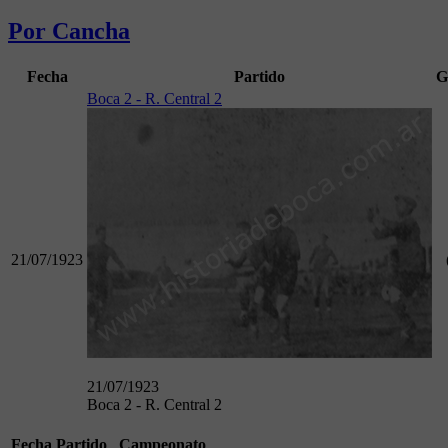
Por Cancha
Fecha
Partido
G
Boca 2 - R. Central 2
21/07/1923
21/07/1923
Boca 2 - R. Central 2
Fecha
Partido
Campeonato