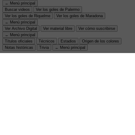
← Menú principal
Buscar videos
Ver los goles de Palermo
Ver los goles de Riquelme
Ver los goles de Maradona
← Menú principal
Ver Archivo Digital
Ver material libre
Ver cómo suscribirse
← Menú principal
Títulos oficiales
Técnicos
Estadios
Origen de los colores
Notas históricas
Trivia
← Menú principal