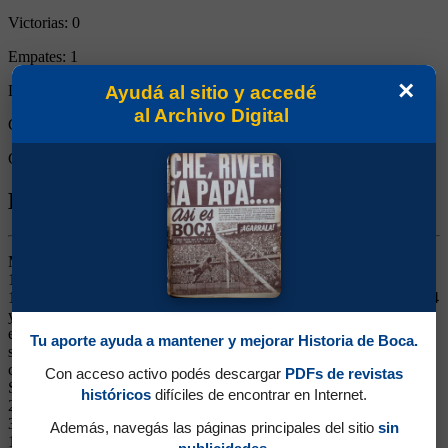
Victorias:
0
Empates:
1
×
Ayudá al sitio y accedé
Derrotas:
0
al Archivo Digital
Goles de Boca:
2
Goles rivales:
2
Biografía de Alfredo Elli
Medio Izquierdo. Ganó 12 títulos (Campeonatos 1919, 1920, 1923,
1924 y 1926, Copa Ibarguren 1919, Copas Competencia 1919 y
1925, Copa de Honor Cusenier 1920, Copas Ibarguren 1923 y 1924
y Copa Estímulo 1926). Llegó desde River Plate. Capitán del
equipo. Integró el equipo que fue de gira a Europa en 1925. Un
Tu aporte ayuda a mantener y mejorar Historia de Boca.
símbolo de Boca en la era amateur, jugó por 12 temporadas en el
club. El 21/04/1918 ante Estudiantil Porteño y el 30/03/1919 contra
Con acceso activo podés descargar
PDFs de revistas
San Lorenzo, el 22/06/1919 frente a Defensores de Belgrano, el
históricos
difíciles de encontrar en Internet.
20/07/1919 ante Gimnasia, el 17/08/1919 frente Racing, el
31/08/1919 frente a Gimnasia, el 29/06/1921 ante Tiro Federal, el
Además, navegás las páginas principales del sitio
sin
13/11/1921, el 09/05/1926 contra El Porvenir, el 13/06/1926 ante