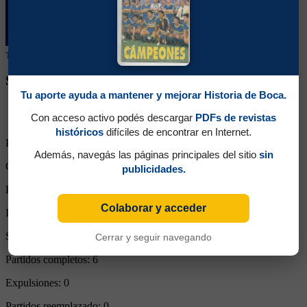
Tu colaboración ayuda a mantener este archivo histórico en línea
SEGUINOS EN REDES SOCIALES
Tu aporte ayuda a mantener y mejorar Historia de Boca.
Con acceso activo podés descargar
PDFs de revistas
históricos
difíciles de encontrar en Internet.
Partidos Jugados:
6
Además, navegás las páginas principales del sitio
sin
Goles Convertidos:
1 (0.17)
publicidades.
Partidos de titular:
6
Colaborar y acceder
Ingresos desde el banco:
0
Suplente:
0
Cerrar y seguir navegando
Partidos completos:
6
Expulsiones:
0
Partidos reemplazado:
0