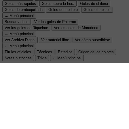
Goles más rápidos
Goles sobre la hora
Goles de chilena
Goles de emboquillada
Goles de tiro libre
Goles olímpicos
← Menú principal
Buscar videos
Ver los goles de Palermo
Ver los goles de Riquelme
Ver los goles de Maradona
← Menú principal
Ver Archivo Digital
Ver material libre
Ver cómo suscribirse
← Menú principal
Títulos oficiales
Técnicos
Estadios
Origen de los colores
Notas históricas
Trivia
← Menú principal