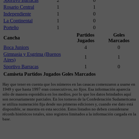
Sportivo Barracas
2
0
Rosario Central
1
1
Independiente
1
0
La Continental
1
0
Porteño
1
0
Partidos
Goles
Cancha
Jugados
Marcados
Boca Juniors
4
0
Gimnasia y Esgrima (Buenos
1
1
Aires)
Sportivo Barracas
1
0
Camiseta
Partidos Jugados
Goles Marcados
Hay que tener en cuenta que los números en las casacas comenzaron a usarse en
1949 y que hasta 1997 eran consecutivos, no fijos. Esa información aparecía
sólo de manera esporádica en los medios, por lo que los datos brindados aquí
son necesariamente parciales. En los torneos de la Confederación Sudamericana
se utiliza numeración fija desde sus primeras ediciones y, cuando ese dato está
disponible, se muestra en esta sección. Estos listados no deben considerarse
récords históricos totales, sino registros limitados a la información cargada en la
base.