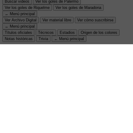
Buscar videos
Ver los goles de Palermo
Ver los goles de Riquelme
Ver los goles de Maradona
← Menú principal
Ver Archivo Digital
Ver material libre
Ver cómo suscribirse
← Menú principal
Títulos oficiales
Técnicos
Estadios
Origen de los colores
Notas históricas
Trivia
← Menú principal