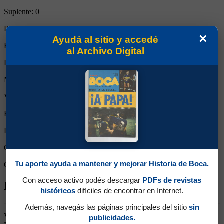
Suplente:
0
Partidos completos:
0
×
Ayudá al sitio y accedé
Expulsiones:
0
al Archivo Digital
Partidos reemplazado:
2
Minutos Disputados:
148
Victorias:
0
Empates:
0
Derrotas:
2
Goles de Boca:
1
Tu aporte ayuda a mantener y mejorar Historia de Boca.
Goles rivales:
5
Con acceso activo podés descargar
PDFs de revistas
Biografía de Alexis Nahuel Messidoro
históricos
difíciles de encontrar en Internet.
Además, navegás las páginas principales del sitio
sin
Volante Ofensivo. Surgido de Inferiores. Siguió su carrera en Sport
publicidades.