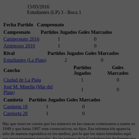
15/05/2016
Estudiantes (LP) 3 - Boca 1
Fecha
Partido
Campeonato
Campeonato
Partidos Jugados
Goles Marcados
Campeonato 2016
1
0
Amistosos 2016
1
0
Rival
Partidos Jugados
Goles Marcados
Estudiantes (La Plata)
2
0
Partidos
Goles
Cancha
Jugados
Marcados
Ciudad de La Plata
1
0
José M. Minella (Mar del
1
0
Plata)
Camiseta
Partidos Jugados
Goles Marcados
Camiseta 18
1
0
Camiseta 28
1
0
Hay que tener en cuenta que los números en las casacas comenzaron a usarse en
1949 y que hasta 1997 eran consecutivos, no fijos. Esa información aparecía
sólo de manera esporádica en los medios, por lo que los datos brindados aquí
son necesariamente parciales. En los torneos de la Confederación Sudamericana