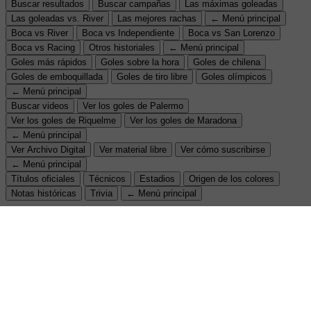
Buscar resultados
Buscar campañas
Las máximas goleadas
Las goleadas vs. River
Las mejores rachas
← Menú principal
Boca vs River
Boca vs Independiente
Boca vs San Lorenzo
Boca vs Racing
Otros historiales
← Menú principal
Goles más rápidos
Goles sobre la hora
Goles de chilena
Goles de emboquillada
Goles de tiro libre
Goles olímpicos
← Menú principal
Buscar videos
Ver los goles de Palermo
Ver los goles de Riquelme
Ver los goles de Maradona
← Menú principal
Ver Archivo Digital
Ver material libre
Ver cómo suscribirse
← Menú principal
Títulos oficiales
Técnicos
Estadios
Origen de los colores
Notas históricas
Trivia
← Menú principal