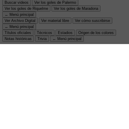
Buscar videos
Ver los goles de Palermo
Ver los goles de Riquelme
Ver los goles de Maradona
← Menú principal
Ver Archivo Digital
Ver material libre
Ver cómo suscribirse
← Menú principal
Títulos oficiales
Técnicos
Estadios
Origen de los colores
Notas históricas
Trivia
← Menú principal