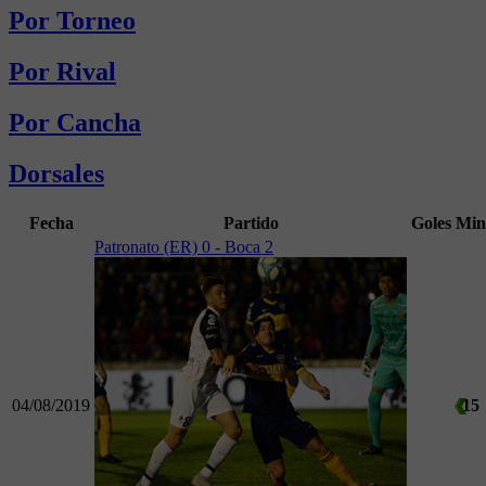
Por Torneo
Por Rival
Por Cancha
Dorsales
Fecha
Partido
Goles
Min
Patronato (ER) 0 - Boca 2
04/08/2019
15