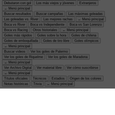
Debutaron con gol
Los más viejos y jóvenes
Extranjeros
← Menú principal
Buscar resultados
Buscar campañas
Las máximas goleadas
Las goleadas vs. River
Las mejores rachas
← Menú principal
Boca vs River
Boca vs Independiente
Boca vs San Lorenzo
Boca vs Racing
Otros historiales
← Menú principal
Goles más rápidos
Goles sobre la hora
Goles de chilena
Goles de emboquillada
Goles de tiro libre
Goles olímpicos
← Menú principal
Buscar videos
Ver los goles de Palermo
Ver los goles de Riquelme
Ver los goles de Maradona
← Menú principal
Ver Archivo Digital
Ver material libre
Ver cómo suscribirse
← Menú principal
Títulos oficiales
Técnicos
Estadios
Origen de los colores
Notas históricas
Trivia
← Menú principal