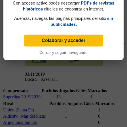
Con acceso activo podés descargar
PDFs de revistas
históricos
difíciles de encontrar en Internet.
Además, navegás las páginas principales del sitio
sin
publicidades.
Superliga
Colaborar y acceder
03/11/2019
2019/2020
Cerrar y seguir navegando
03/11/2019
Boca 5 - Arsenal 1
Campeonato
Partidos Jugados
Goles Marcados
Superliga 2019/2020
13
1
Rival
Partidos Jugados
Goles Marcados
Unión (Santa Fe)
1
1
Aldosivi (Mar del Plata)
1
0
Argentinos Juniors
1
0