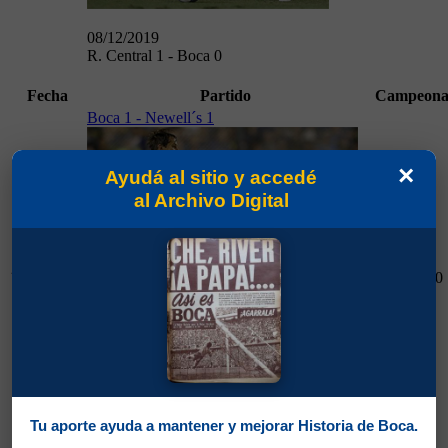
08/12/2019
R. Central 1 - Boca 0
Fecha
Partido
Campeona
Boca 1 - Newell´s 1
×
Ayudá al sitio y accedé
al Archivo Digital
Superliga
28/09/2019
2019/2020
28/09/2019
Boca 1 - Newell´s 1
Tu aporte ayuda a mantener y mejorar Historia de Boca.
Boca 5 - Arsenal 1