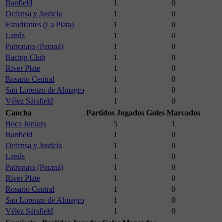
Banfield
1
0
Defensa y Justicia
1
0
Estudiantes (La Plata)
1
0
Lanús
1
0
Patronato (Paraná)
1
0
Racing Club
1
0
River Plate
1
0
Rosario Central
1
0
San Lorenzo de Almagro
1
0
Vélez Sársfield
1
0
Cancha
Partidos Jugados
Goles Marcados
Boca Juniors
5
1
Banfield
1
0
Defensa y Justicia
1
0
Lanús
1
0
Patronato (Paraná)
1
0
River Plate
1
0
Rosario Central
1
0
San Lorenzo de Almagro
1
0
Vélez Sársfield
1
0