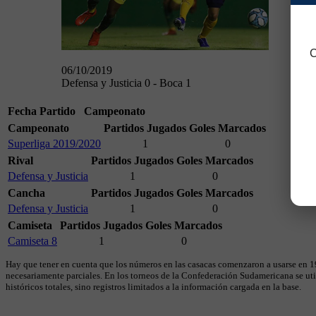
C
06/10/2019
Defensa y Justicia 0 - Boca 1
Fecha
Partido
Campeonato
Campeonato
Partidos Jugados
Goles Marcados
Superliga 2019/2020
1
0
Rival
Partidos Jugados
Goles Marcados
Defensa y Justicia
1
0
Cancha
Partidos Jugados
Goles Marcados
Defensa y Justicia
1
0
Camiseta
Partidos Jugados
Goles Marcados
Camiseta 8
1
0
Hay que tener en cuenta que los números en las casacas comenzaron a usarse en 19
necesariamente parciales. En los torneos de la Confederación Sudamericana se util
históricos totales, sino registros limitados a la información cargada en la base.