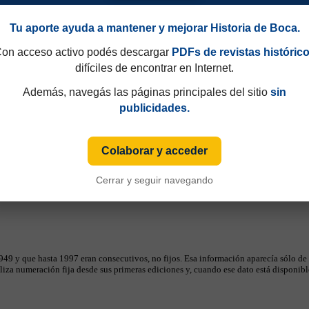
Tu aporte ayuda a mantener y mejorar Historia de Boca.
on acceso activo podés descargar
PDFs de revistas históric
difíciles de encontrar en Internet.
Además, navegás las páginas principales del sitio
sin
publicidades.
Colaborar y acceder
Cerrar y seguir navegando
49 y que hasta 1997 eran consecutivos, no fijos. Esa información aparecía sólo de
iza numeración fija desde sus primeras ediciones y, cuando ese dato está disponible