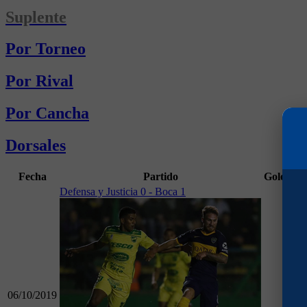
Suplente
Por Torneo
Por Rival
Por Cancha
Dorsales
Fecha
Partido
Goles
Mi
Defensa y Justicia 0 - Boca 1
06/10/2019
67