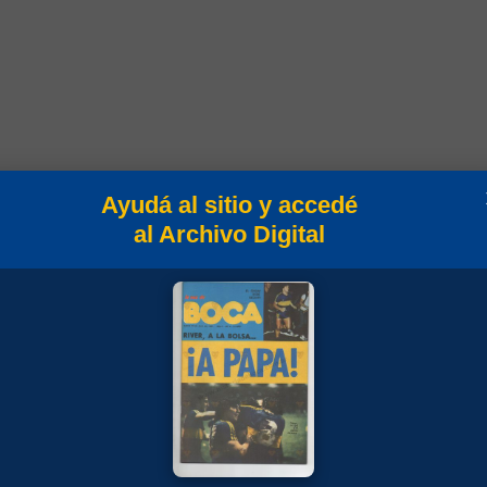
Ayudá al sitio y accedé
al Archivo Digital
n
Campeonato
Superliga 2019/2020