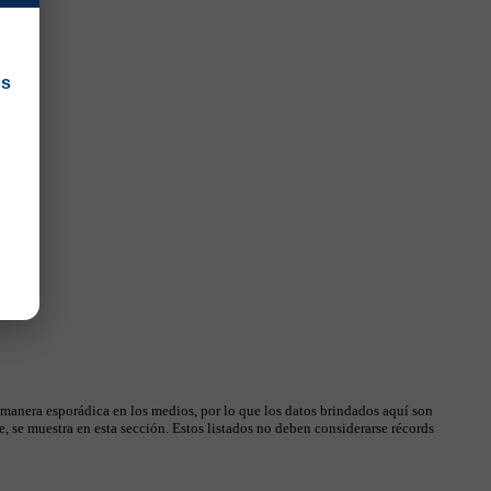
os
 manera esporádica en los medios, por lo que los datos brindados aquí son
, se muestra en esta sección. Estos listados no deben considerarse récords