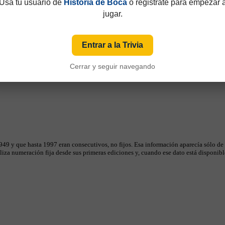
Usá tu usuario de
Historia de Boca
o registrate para empezar 
jugar.
Entrar a la Trivia
Cerrar y seguir navegando
49 y que hasta 1997 eran consecutivos, no fijos. Esa información aparecía sólo de
iza numeración fija desde sus primeras ediciones y, cuando ese dato está disponible