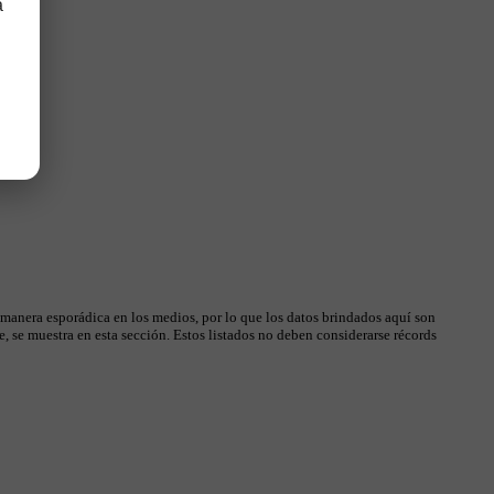
a
 manera esporádica en los medios, por lo que los datos brindados aquí son
, se muestra en esta sección. Estos listados no deben considerarse récords