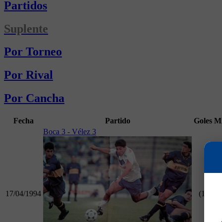
Partidos
Suplente
Por Torneo
Por Rival
Por Cancha
Fecha
Partido
Goles
M
Boca 3 - Vélez 3
17/04/1994
(1)
9