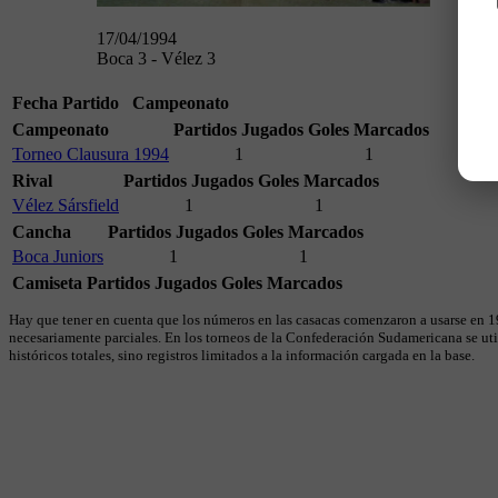
17/04/1994
Boca 3 - Vélez 3
Fecha
Partido
Campeonato
Campeonato
Partidos Jugados
Goles Marcados
Torneo Clausura 1994
1
1
Rival
Partidos Jugados
Goles Marcados
Vélez Sársfield
1
1
Cancha
Partidos Jugados
Goles Marcados
Boca Juniors
1
1
Camiseta
Partidos Jugados
Goles Marcados
Hay que tener en cuenta que los números en las casacas comenzaron a usarse en 19
necesariamente parciales. En los torneos de la Confederación Sudamericana se util
históricos totales, sino registros limitados a la información cargada en la base.