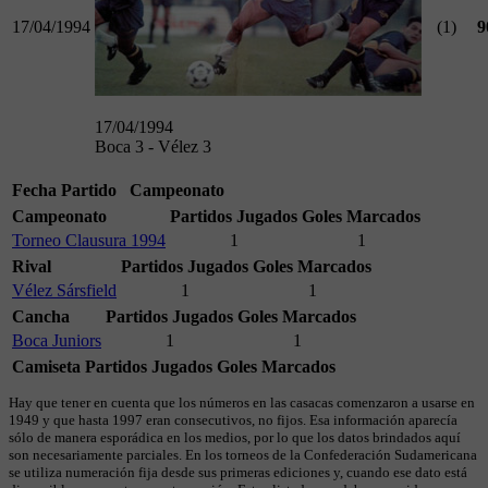
17/04/1994
(1)
9
17/04/1994
Boca 3 - Vélez 3
Fecha
Partido
Campeonato
Campeonato
Partidos Jugados
Goles Marcados
Torneo Clausura 1994
1
1
Rival
Partidos Jugados
Goles Marcados
Vélez Sársfield
1
1
Cancha
Partidos Jugados
Goles Marcados
Boca Juniors
1
1
Camiseta
Partidos Jugados
Goles Marcados
Hay que tener en cuenta que los números en las casacas comenzaron a usarse en
1949 y que hasta 1997 eran consecutivos, no fijos. Esa información aparecía
sólo de manera esporádica en los medios, por lo que los datos brindados aquí
son necesariamente parciales. En los torneos de la Confederación Sudamericana
se utiliza numeración fija desde sus primeras ediciones y, cuando ese dato está