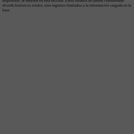
disponible, se muestra en esta sección. Estos listados no deben considerarse
récords históricos totales, sino registros limitados a la información cargada en la
base.