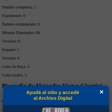
Partidos completos:
1
Expulsiones:
0
Partidos reemplazado:
0
Minutos Disputados:
90
Victorias:
0
Empates:
1
Derrotas:
0
Goles de Boca:
3
Goles rivales:
3
Biografía de Alejandro Víctor Giuntini
×
Ayudá al sitio y accedé
al Archivo Digital
Ganó 3 títulos (Apertura 1992, Copa Master 1992 y Copa de Oro
1993). Llegó desde Lanús, luego de jugar en Vélez. Sin brillar fue
importante en 1992, haciendo una buena dupla primero con Simón y