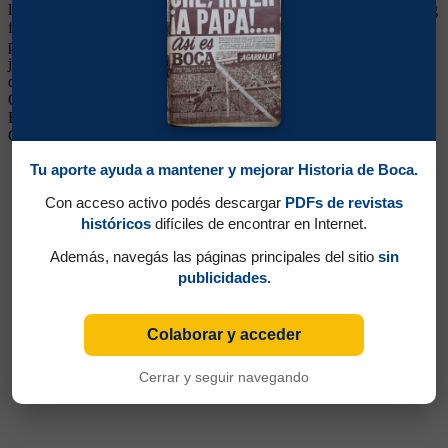
luego con Medero. En 1993, por llegar tarde a un control antidóping
frente a Vélez fue suspendido por cuatro meses y a Boca se le dio
por perdido ese partido que había empatado. Luego de ese hecho,
jugó poco. Siguió su carrera en Huracán, Unión y Ras Al Khaimah
de Emiratos Arabes. Luego fue DT en inferiores de Aldosivi y
Olimpo, además de dirigir las primeras de Técnico Universitario de
Ecuador, Alvarado y Pérez Zeledón, Liberia Mía y Herediano de
Costa Rica. Murió víctima de leucemia a los 49 años
Tu aporte ayuda a mantener y mejorar Historia de Boca.
Con acceso activo podés descargar
PDFs de revistas
históricos
difíciles de encontrar en Internet.
Además, navegás las páginas principales del sitio
sin
publicidades.
Colaborar y acceder
Cerrar y seguir navegando