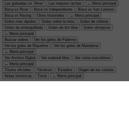
Las goleadas vs. River
Las mejores rachas
← Menú principal
Boca vs River
Boca vs Independiente
Boca vs San Lorenzo
Boca vs Racing
Otros historiales
← Menú principal
Goles más rápidos
Goles sobre la hora
Goles de chilena
Goles de emboquillada
Goles de tiro libre
Goles olímpicos
← Menú principal
Buscar videos
Ver los goles de Palermo
Ver los goles de Riquelme
Ver los goles de Maradona
← Menú principal
Ver Archivo Digital
Ver material libre
Ver cómo suscribirse
← Menú principal
Títulos oficiales
Técnicos
Estadios
Origen de los colores
Notas históricas
Trivia
← Menú principal