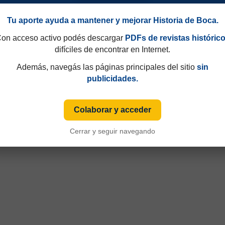
Tu aporte ayuda a mantener y mejorar Historia de Boca.
on acceso activo podés descargar
PDFs de revistas históric
difíciles de encontrar en Internet.
Además, navegás las páginas principales del sitio
sin
publicidades.
Colaborar y acceder
49 y que hasta 1997 eran consecutivos, no fijos. Esa información aparecía sólo de
Cerrar y seguir navegando
iza numeración fija desde sus primeras ediciones y, cuando ese dato está disponible