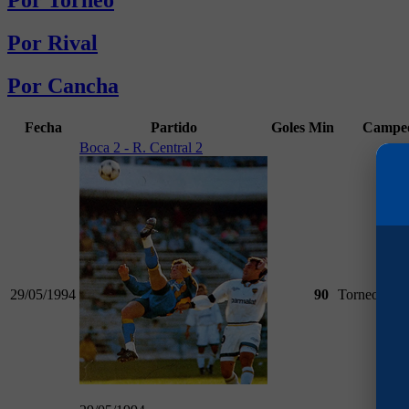
Por Torneo
Por Rival
Por Cancha
Fecha
Partido
Goles
Min
Campe
Boca 2 - R. Central 2
29/05/1994
90
Torneo Clau