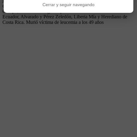
jugó poco. Siguió su carrera en Huracán, Unión y Ras Al Khaimah
Cerrar y seguir navegando
de Emiratos Arabes. Luego fue DT en inferiores de Aldosivi y
Olimpo, además de dirigir las primeras de Técnico Universitario de
Ecuador, Alvarado y Pérez Zeledón, Liberia Mía y Herediano de
Costa Rica. Murió víctima de leucemia a los 49 años