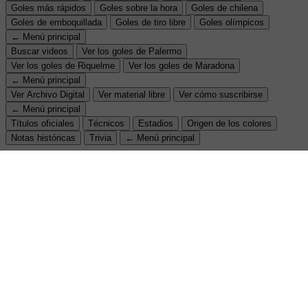
Goles más rápidos
Goles sobre la hora
Goles de chilena
Goles de emboquillada
Goles de tiro libre
Goles olímpicos
← Menú principal
Buscar videos
Ver los goles de Palermo
Ver los goles de Riquelme
Ver los goles de Maradona
← Menú principal
Ver Archivo Digital
Ver material libre
Ver cómo suscribirse
← Menú principal
Títulos oficiales
Técnicos
Estadios
Origen de los colores
Notas históricas
Trivia
← Menú principal