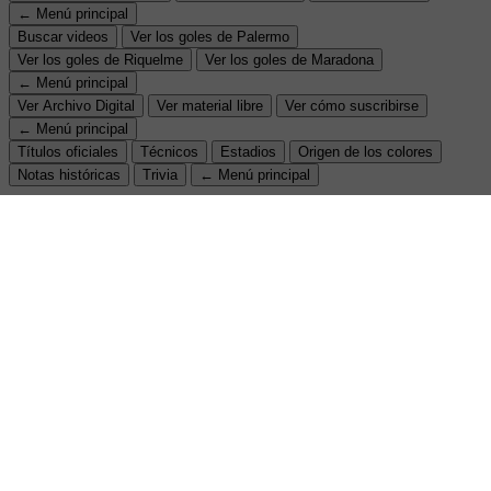
← Menú principal
Buscar videos
Ver los goles de Palermo
Ver los goles de Riquelme
Ver los goles de Maradona
← Menú principal
Ver Archivo Digital
Ver material libre
Ver cómo suscribirse
← Menú principal
Títulos oficiales
Técnicos
Estadios
Origen de los colores
Notas históricas
Trivia
← Menú principal