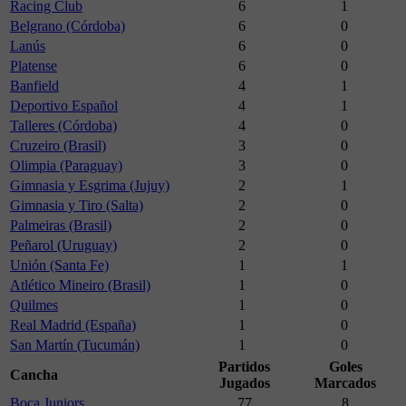
Racing Club
6
1
Belgrano (Córdoba)
6
0
Lanús
6
0
Platense
6
0
Banfield
4
1
Deportivo Español
4
1
Talleres (Córdoba)
4
0
Cruzeiro (Brasil)
3
0
Olimpia (Paraguay)
3
0
Gimnasia y Esgrima (Jujuy)
2
1
Gimnasia y Tiro (Salta)
2
0
Palmeiras (Brasil)
2
0
Peñarol (Uruguay)
2
0
Unión (Santa Fe)
1
1
Atlético Mineiro (Brasil)
1
0
Quilmes
1
0
Real Madrid (España)
1
0
San Martín (Tucumán)
1
0
Partidos
Goles
Cancha
Jugados
Marcados
Boca Juniors
77
8