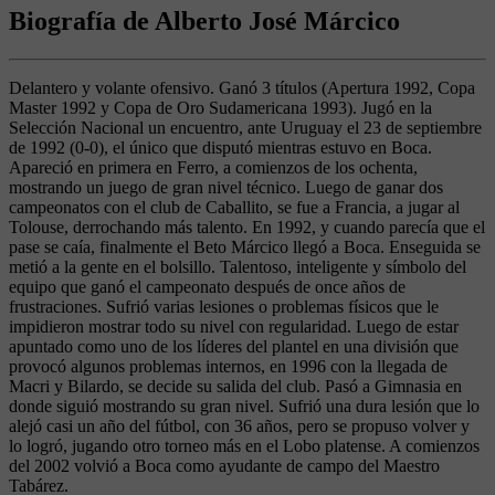
Biografía de Alberto José Márcico
Delantero y volante ofensivo. Ganó 3 títulos (Apertura 1992, Copa
Master 1992 y Copa de Oro Sudamericana 1993). Jugó en la
Selección Nacional un encuentro, ante Uruguay el 23 de septiembre
de 1992 (0-0), el único que disputó mientras estuvo en Boca.
Apareció en primera en Ferro, a comienzos de los ochenta,
mostrando un juego de gran nivel técnico. Luego de ganar dos
campeonatos con el club de Caballito, se fue a Francia, a jugar al
Tolouse, derrochando más talento. En 1992, y cuando parecía que el
pase se caía, finalmente el Beto Márcico llegó a Boca. Enseguida se
metió a la gente en el bolsillo. Talentoso, inteligente y símbolo del
equipo que ganó el campeonato después de once años de
frustraciones. Sufrió varias lesiones o problemas físicos que le
impidieron mostrar todo su nivel con regularidad. Luego de estar
apuntado como uno de los líderes del plantel en una división que
provocó algunos problemas internos, en 1996 con la llegada de
Macri y Bilardo, se decide su salida del club. Pasó a Gimnasia en
donde siguió mostrando su gran nivel. Sufrió una dura lesión que lo
alejó casi un año del fútbol, con 36 años, pero se propuso volver y
lo logró, jugando otro torneo más en el Lobo platense. A comienzos
del 2002 volvió a Boca como ayudante de campo del Maestro
Tabárez.