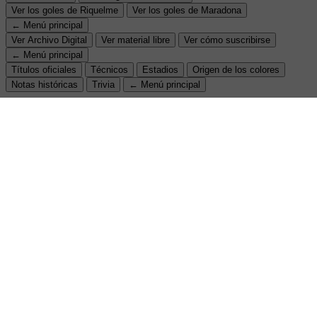
Ver los goles de Riquelme
Ver los goles de Maradona
← Menú principal
Ver Archivo Digital
Ver material libre
Ver cómo suscribirse
← Menú principal
Títulos oficiales
Técnicos
Estadios
Origen de los colores
Notas históricas
Trivia
← Menú principal