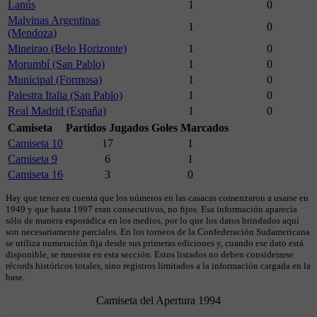
Lanús
1
0
Malvinas Argentinas
1
0
(Mendoza)
Mineirao (Belo Horizonte)
1
0
Morumbí (San Pablo)
1
0
Municipal (Formosa)
1
0
Palestra Italia (San Pablo)
1
0
Real Madrid (España)
1
0
Camiseta
Partidos Jugados
Goles Marcados
Camiseta 10
17
1
Camiseta 9
6
1
Camiseta 16
3
0
Hay que tener en cuenta que los números en las casacas comenzaron a usarse en
1949 y que hasta 1997 eran consecutivos, no fijos. Esa información aparecía
sólo de manera esporádica en los medios, por lo que los datos brindados aquí
son necesariamente parciales. En los torneos de la Confederación Sudamericana
se utiliza numeración fija desde sus primeras ediciones y, cuando ese dato está
disponible, se muestra en esta sección. Estos listados no deben considerarse
récords históricos totales, sino registros limitados a la información cargada en la
base.
Camiseta del Apertura 1994