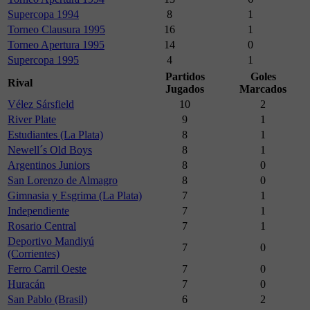
Supercopa 1994
8
1
Torneo Clausura 1995
16
1
Torneo Apertura 1995
14
0
Supercopa 1995
4
1
Partidos
Goles
Rival
Jugados
Marcados
Vélez Sársfield
10
2
River Plate
9
1
Estudiantes (La Plata)
8
1
Newell´s Old Boys
8
1
Argentinos Juniors
8
0
San Lorenzo de Almagro
8
0
Gimnasia y Esgrima (La Plata)
7
1
Independiente
7
1
Rosario Central
7
1
Deportivo Mandiyú
7
0
(Corrientes)
Ferro Carril Oeste
7
0
Huracán
7
0
San Pablo (Brasil)
6
2