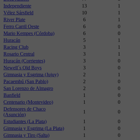
Independiente
13
1
Vélez Sársfield
10
1
River Plate
6
1
Ferro Carril Oeste
6
0
Mario Kempes (Córdoba)
6
0
Huracán
5
1
Racing Club
3
1
Rosario Central
3
1
Huracán (Corrientes)
3
0
Newell´s Old Boys
3
0
Gimnasia y Esgrima (Jujuy)
2
1
Pacaembú (San Pablo)
2
0
San Lorenzo de Almagro
2
0
Banfield
1
0
Centenario (Montevideo)
1
0
Defensores de Chaco
1
0
(Asunción)
Estudiantes (La Plata)
1
0
Gimnasia y Esgrima (La Plata)
1
0
Gimnasia y Tiro (Salta)
1
0