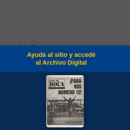
Goles
Min
Campeonato
Ayudá al sitio y accedé
al Archivo Digital
90
Campeonato 1945