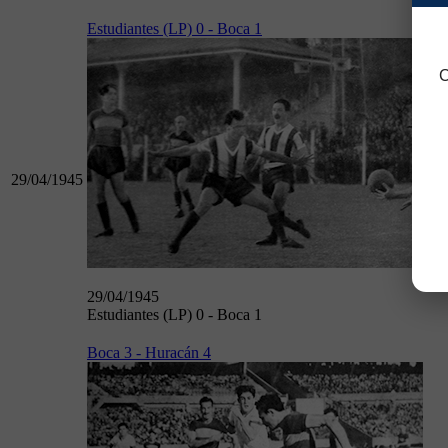
Estudiantes (LP) 0 - Boca 1
C
29/04/1945
29/04/1945
Estudiantes (LP) 0 - Boca 1
Boca 3 - Huracán 4