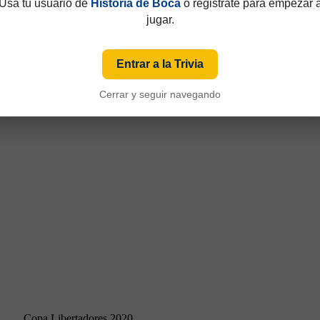
Usá tu usuario de
Historia de Boca
o registrate para empezar 
jugar.
Copa Libertadores 2020
Entrar a la Trivia
Cerrar y seguir navegando
Copa Libertadores 2020