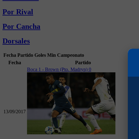
Por Rival
Por Cancha
Dorsales
Fecha
Partido
Goles
Min
Campeonato
Fecha
Partido
Boca 1 - Brown (Pto. Madryn) 0
13/09/2017