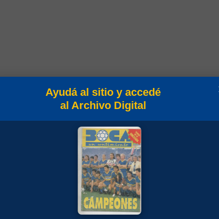
Ayudá al sitio y accedé
Campeonato
al Archivo Digital
Copa Argentina 2017