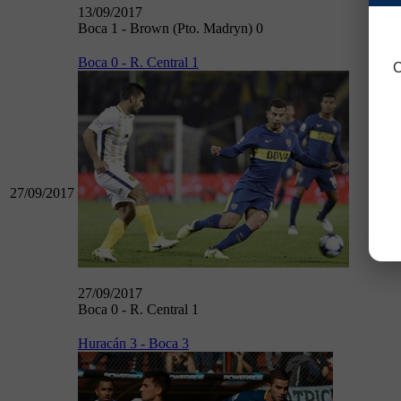
13/09/2017
Boca 1 - Brown (Pto. Madryn) 0
Boca 0 - R. Central 1
C
27/09/2017
27/09/2017
Boca 0 - R. Central 1
Huracán 3 - Boca 3