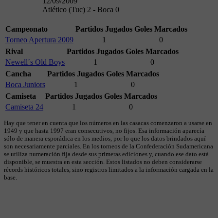
12/09/2009
Atlético (Tuc) 2 - Boca 0
Campeonato
Partidos Jugados
Goles Marcados
Torneo Apertura 2009
1
0
Rival
Partidos Jugados
Goles Marcados
Newell´s Old Boys
1
0
Cancha
Partidos Jugados
Goles Marcados
Boca Juniors
1
0
Camiseta
Partidos Jugados
Goles Marcados
Camiseta 24
1
0
Hay que tener en cuenta que los números en las casacas comenzaron a usarse en
1949 y que hasta 1997 eran consecutivos, no fijos. Esa información aparecía
sólo de manera esporádica en los medios, por lo que los datos brindados aquí
son necesariamente parciales. En los torneos de la Confederación Sudamericana
se utiliza numeración fija desde sus primeras ediciones y, cuando ese dato está
disponible, se muestra en esta sección. Estos listados no deben considerarse
récords históricos totales, sino registros limitados a la información cargada en la
base.