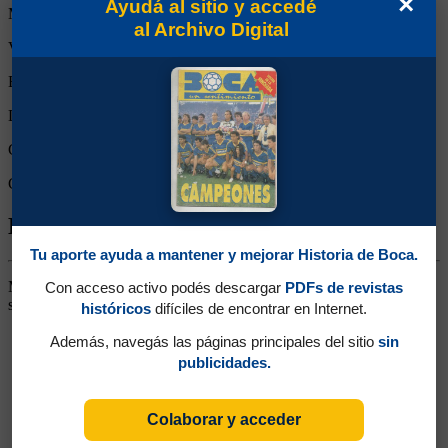
×
Ayudá al sitio y accedé
Minutos Disputados:
70
al Archivo Digital
Victorias:
0
Empates:
1
Derrotas:
0
Goles de Boca:
1
Goles rivales:
1
Biografía de Adrián Gunino
Tu aporte ayuda a mantener y mejorar Historia de Boca.
Marcador de Punta. Llegó desde Danubio de Uruguay. Integró la
Con acceso activo podés descargar
PDFs de revistas
selección juvenil uruguaya. Pasó al Tolouse de Francia.
históricos
difíciles de encontrar en Internet.
Además, navegás las páginas principales del sitio
sin
publicidades.
Colaborar y acceder