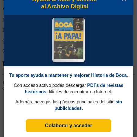
al Archivo Digital
Victorias:
0
Empates:
0
Derrotas:
1
Goles de Boca:
2
Goles rivales:
3
Biografía de Adolfo Félix Murieda
Tu aporte ayuda a mantener y mejorar Historia de Boca.
Puntero Derecho. Jugó un puñado de partidos. Actuó en el fútbol
Con acceso activo podés descargar
PDFs de revistas
ecuatoriano y en Quilmes.
históricos
difíciles de encontrar en Internet.
Además, navegás las páginas principales del sitio
sin
publicidades.
Colaborar y acceder