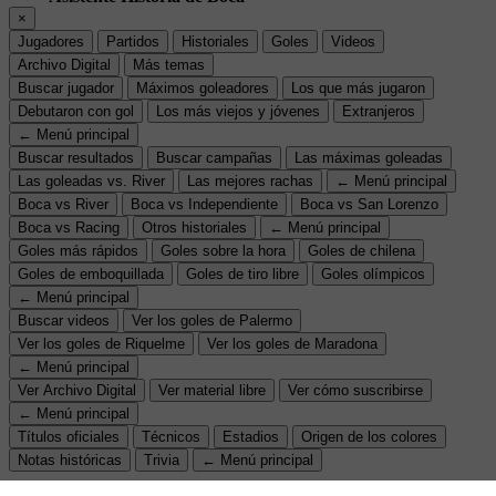
×
Jugadores
Partidos
Historiales
Goles
Videos
Archivo Digital
Más temas
Buscar jugador
Máximos goleadores
Los que más jugaron
Debutaron con gol
Los más viejos y jóvenes
Extranjeros
← Menú principal
Buscar resultados
Buscar campañas
Las máximas goleadas
Las goleadas vs. River
Las mejores rachas
← Menú principal
Boca vs River
Boca vs Independiente
Boca vs San Lorenzo
Boca vs Racing
Otros historiales
← Menú principal
Goles más rápidos
Goles sobre la hora
Goles de chilena
Goles de emboquillada
Goles de tiro libre
Goles olímpicos
← Menú principal
Buscar videos
Ver los goles de Palermo
Ver los goles de Riquelme
Ver los goles de Maradona
← Menú principal
Ver Archivo Digital
Ver material libre
Ver cómo suscribirse
← Menú principal
Títulos oficiales
Técnicos
Estadios
Origen de los colores
Notas históricas
Trivia
← Menú principal