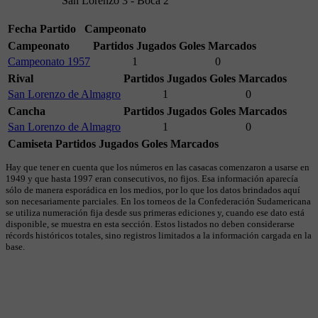
San Lorenzo 3 - Boca 2
Fecha
Partido
Campeonato
Campeonato
Partidos Jugados
Goles Marcados
Campeonato 1957
1
0
Rival
Partidos Jugados
Goles Marcados
San Lorenzo de Almagro
1
0
Cancha
Partidos Jugados
Goles Marcados
San Lorenzo de Almagro
1
0
Camiseta
Partidos Jugados
Goles Marcados
Hay que tener en cuenta que los números en las casacas comenzaron a usarse en
1949 y que hasta 1997 eran consecutivos, no fijos. Esa información aparecía
sólo de manera esporádica en los medios, por lo que los datos brindados aquí
son necesariamente parciales. En los torneos de la Confederación Sudamericana
se utiliza numeración fija desde sus primeras ediciones y, cuando ese dato está
disponible, se muestra en esta sección. Estos listados no deben considerarse
récords históricos totales, sino registros limitados a la información cargada en la
base.