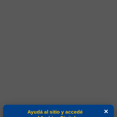
×
Ayudá al sitio y accedé