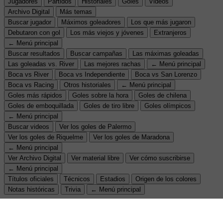
Jugadores
Partidos
Historiales
Goles
Videos
Archivo Digital
Más temas
Buscar jugador
Máximos goleadores
Los que más jugaron
Debutaron con gol
Los más viejos y jóvenes
Extranjeros
← Menú principal
Buscar resultados
Buscar campañas
Las máximas goleadas
Las goleadas vs. River
Las mejores rachas
← Menú principal
Boca vs River
Boca vs Independiente
Boca vs San Lorenzo
Boca vs Racing
Otros historiales
← Menú principal
Goles más rápidos
Goles sobre la hora
Goles de chilena
Goles de emboquillada
Goles de tiro libre
Goles olímpicos
← Menú principal
Buscar videos
Ver los goles de Palermo
Ver los goles de Riquelme
Ver los goles de Maradona
← Menú principal
Ver Archivo Digital
Ver material libre
Ver cómo suscribirse
← Menú principal
Títulos oficiales
Técnicos
Estadios
Origen de los colores
Notas históricas
Trivia
← Menú principal