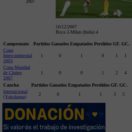
2007
16/12/2007
Boca 2-Milan (Italia) 4
Campeonato
Partidos
Ganados
Empatados
Perdidos
GF.
GC.
Copa
Intercontinental
1
0
1
0
1
1
2003
Copa Mundial
de Clubes
1
0
0
1
2
4
2007
Cancha
Partidos
Ganados
Empatados
Perdidos
GF.
GC.
Internacional
2
0
1
1
3
5
(Yokohama)