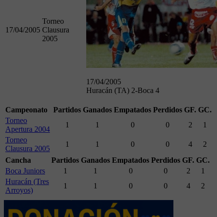
Torneo
17/04/2005
Clausura
2005
17/04/2005
Huracán (TA) 2-Boca 4
Campeonato
Partidos
Ganados
Empatados
Perdidos
GF.
GC.
Torneo
1
1
0
0
2
1
Apertura 2004
Torneo
1
1
0
0
4
2
Clausura 2005
Cancha
Partidos
Ganados
Empatados
Perdidos
GF.
GC.
Boca Juniors
1
1
0
0
2
1
Huracán (Tres
1
1
0
0
4
2
Arroyos)