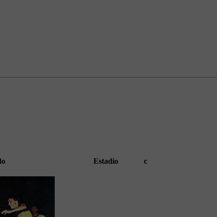
do
Estadio
c