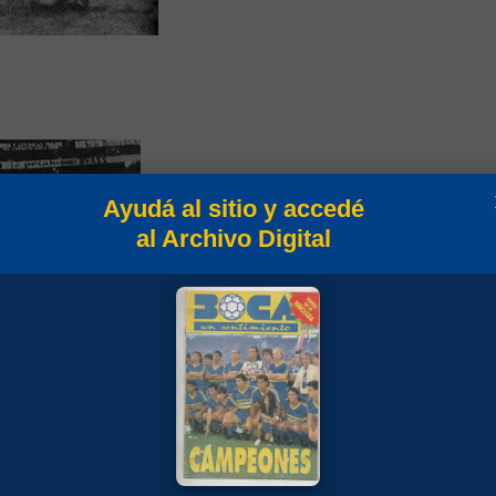
Ayudá al sitio y accedé
al Archivo Digital
Azteca (México D. F.)
N