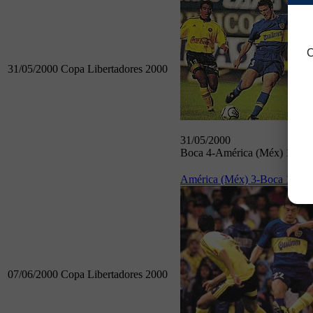
C
31/05/2000
Copa Libertadores 2000
31/05/2000
Boca 4-América (Méx) 1
América (Méx) 3-Boca 1
07/06/2000
Copa Libertadores 2000