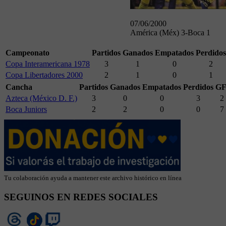
07/06/2000
América (Méx) 3-Boca 1
Campeonato
Partidos
Ganados
Empatados
Perdidos
Copa Interamericana 1978
3
1
0
2
Copa Libertadores 2000
2
1
0
1
Cancha
Partidos
Ganados
Empatados
Perdidos
GF
Azteca (México D. F.)
3
0
0
3
2
Boca Juniors
2
2
0
0
7
Tu colaboración ayuda a mantener este archivo histórico en línea
SEGUINOS EN REDES SOCIALES