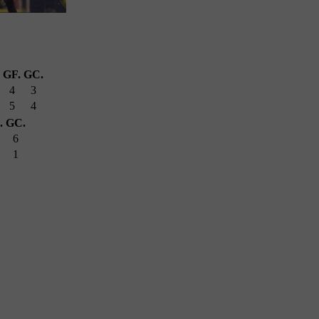
GF.
GC.
4
3
5
4
.
GC.
6
1