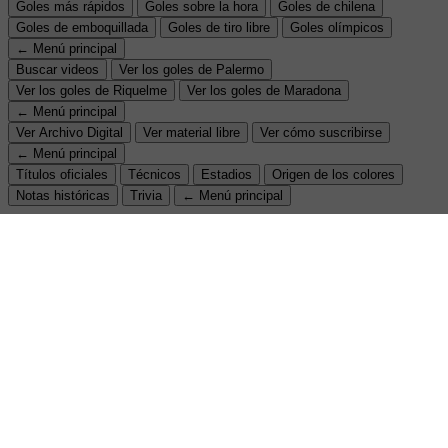
Goles más rápidos
Goles sobre la hora
Goles de chilena
Goles de emboquillada
Goles de tiro libre
Goles olímpicos
← Menú principal
Buscar videos
Ver los goles de Palermo
Ver los goles de Riquelme
Ver los goles de Maradona
← Menú principal
Ver Archivo Digital
Ver material libre
Ver cómo suscribirse
← Menú principal
Títulos oficiales
Técnicos
Estadios
Origen de los colores
Notas históricas
Trivia
← Menú principal