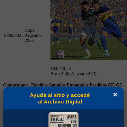
Copa
10/09/2023
Argentina
2023
10/09/2023
Boca 2 (4)-Almagro 2 (3)
Campeonato
Partidos
Ganados
Empatados
Perdidos
GF.
GC.
Campeonato
×
1
1
0
0
1
0
Ayudá al sitio y accedé
1927
al Archivo Digital
Campeonato
1
0
0
1
1
2
1928
Campeonato
1
1
0
0
3
1
1930
Campeonato