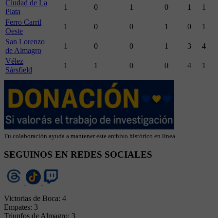
Ciudad de La
1
0
1
0
1
1
Plata
Ferro Carril
1
0
0
1
0
1
Oeste
San Lorenzo
1
0
0
1
3
4
de Almagro
Vélez
1
1
0
0
4
1
Sársfield
Tu colaboración ayuda a mantener este archivo histórico en línea
SEGUINOS EN REDES SOCIALES
Victorias de Boca: 4
Empates: 3
Triunfos de Almagro: 3