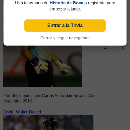
Usá tu usuario de
Historia de Boca
o registrate para
empezar a jugar.
Entrar a la Trivia
Cerrar y seguir navegando
4
0
Partidos jugados por Carlos Sebastián Sosa en Copa
Argentina 2012
Erviti, Walter Daniel