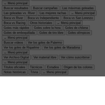
← Menú principal
Buscar resultados
Buscar campañas
Las máximas goleadas
Las goleadas vs. River
Las mejores rachas
← Menú principal
Boca vs River
Boca vs Independiente
Boca vs San Lorenzo
Boca vs Racing
Otros historiales
← Menú principal
Goles más rápidos
Goles sobre la hora
Goles de chilena
Goles de emboquillada
Goles de tiro libre
Goles olímpicos
← Menú principal
Buscar videos
Ver los goles de Palermo
Ver los goles de Riquelme
Ver los goles de Maradona
← Menú principal
Ver Archivo Digital
Ver material libre
Ver cómo suscribirse
← Menú principal
Títulos oficiales
Técnicos
Estadios
Origen de los colores
Notas históricas
Trivia
← Menú principal