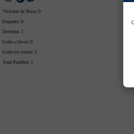
Victorias de Boca:
0
Empates:
0
C
Derrotas:
1
Goles a favor:
0
Goles en contra:
3
Total Partidos:
1