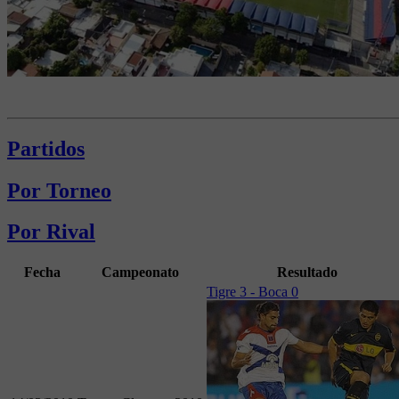
Partidos
Por Torneo
Por Rival
Fecha
Campeonato
Resultado
Tigre 3 - Boca 0